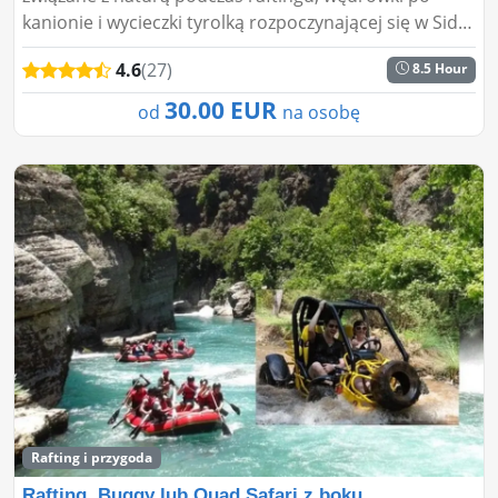
kanionie i wycieczki tyrolką rozpoczynającej się w Side.
Niezapomniana przygoda dla osób w każdym wieku!...
4.6
(27)
8.5 Hour
30.00 EUR
od
na osobę
Rafting i przygoda
Rafting, Buggy lub Quad Safari z boku