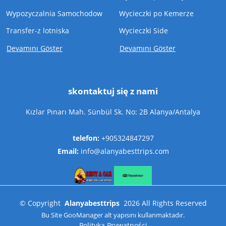
Wypozyczalnia Samochodow
Wycieczki po Kemerze
Transfer-z lotniska
Wycieczki Side
Devamını Göster
Devamını Göster
skontaktuj się z nami
Kızlar Pınarı Mah. Sünbül Sk. No: 2B Alanya/Antalya
telefon:
+905324847297
Email:
info@alanyabesttrips.com
©
Copyright
Alanyabesttrips
2026
All Rights Reserved
Bu Site
GooManager
alt yapısını kullanmaktadır.
Polityka Prywatności