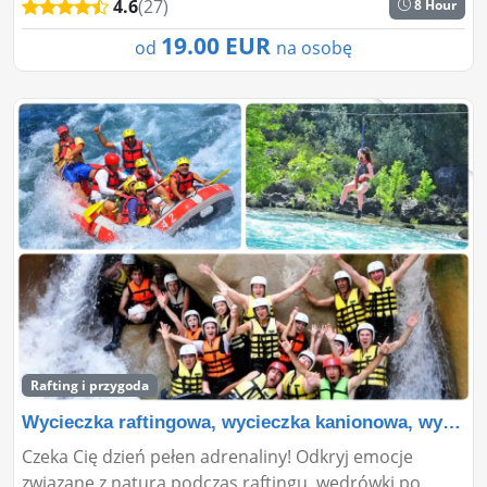
4.6
(27)
8 Hour
tym, któ...
19.00 EUR
od
na osobę
Rafting i przygoda
Wycieczka raftingowa, wycieczka kanionowa, wycieczka t
Czeka Cię dzień pełen adrenaliny! Odkryj emocje
związane z naturą podczas raftingu, wędrówki po