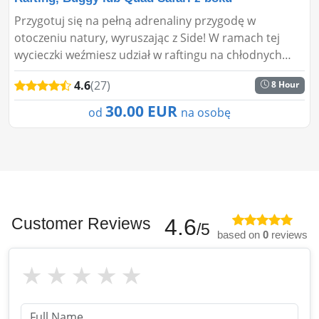
Przygotuj się na pełną adrenaliny przygodę w
otoczeniu natury, wyruszając z Side! W ramach tej
wycieczki weźmiesz udział w raftingu na chłodnych
wodach i przeżyjesz ekscytującą przejażdżkę po
4.6
(27)
8 Hour
leśnych droga...
30.00 EUR
od
na osobę
Customer Reviews
4.6
/5
based on
0
reviews