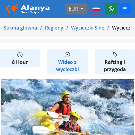
EUR
Strona główna
Regiony
Wycieczki Side
Wycieczka
8 Hour
Wideo z
Rafting i
wycieczki
przygoda