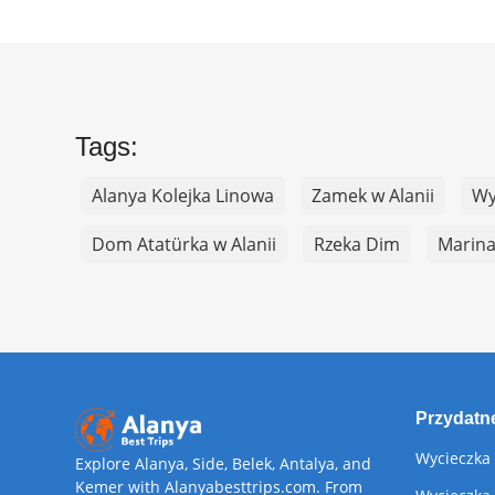
Tags:
Alanya Kolejka Linowa
Zamek w Alanii
Wy
Dom Atatürka w Alanii
Rzeka Dim
Marina
Przydatne
Wycieczka
Explore Alanya, Side, Belek, Antalya, and
Kemer with Alanyabesttrips.com. From