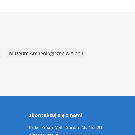
Muzeum Archeologiczne w Alanii
skontaktuj się z nami
Kızlar Pınarı Mah. Sünbül Sk. No: 2B