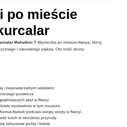
i po mieście
kurcalar
urcalar Mahallesi ?
Wycieczka po mieście Alanya, którą
orycznego i naturalnego piękna.
Oto treść strony
ią i niepowtarzalnym widokiem.
czniczego powietrza.
piękniejszych plaż w Alanyi.
yj dzieła wystawione w tym muzeum.
emal Atatürk podczas swojej wizyty w Alanyi.
edz lunch w otoczeniu przyrody.
ię luksusowe jachty i łodzie.