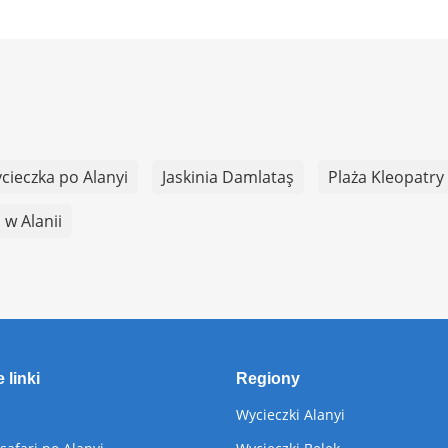
cieczka po Alanyi
Jaskinia Damlataş
Plaża Kleopatry
 w Alanii
 linki
Regiony
Wycieczki Alanyi