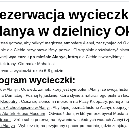
ezerwacja wycieczk
lanya w dzielnicy O
esteś gotowy, aby odkryć magiczną atmosferę Alanyi, zaczynając od
Ok
nnie dla Ciebie przygotowaliśmy, pozwoli Ci wspólnie doświadczyć hist
wacji
wycieczek po mieście Alanya, którą
dla Ciebie stworzyliśmy :
tek trasy: Okurcalar Mahallesi
trwania wycieczki: około 6-8 godzin
ogram wycieczki:
 w Alanyi
: Odwiedź zamek, który jest symbolem Alanyi ze swoją histor
nia Damlataş
: Poznaj tę jaskinię, która słynie z naturalnego piękna i le
 Kleopatry
: Ciesz się słońcem i morzem na Plaży Kleopatry, jednej z naj
m Archeologiczne w Alanyi
: Aby lepiej poznać historię Alanyi, obejrz
a Atatürk House Museum
: Odwiedź dom, w którym przebywał Mustafa K
tream
: Zrób sobie przerwę na pływanie w chłodnych wodach Alanyi i zj
a Alanya
: Wybierz się na przyjemny spacer po marinie, gdzie znajdują s