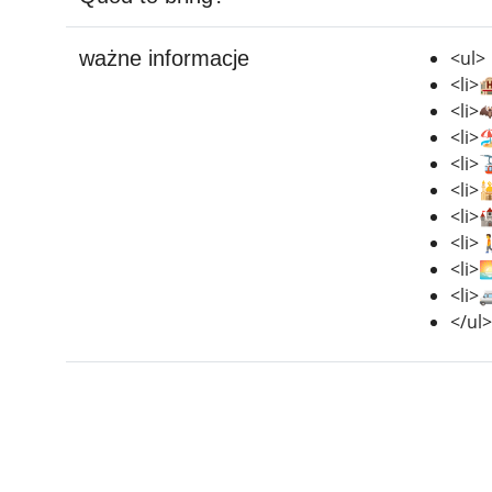
ważne informacje
<ul>
<li>
<li>
<li>
<li>
<li>
<li>
<li>
<li>
<li>
</ul>