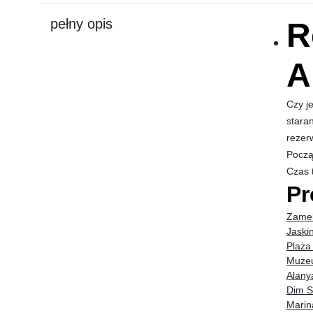
pełny opis
R
A
Czy j
stara
rezer
Począ
Czas 
Pr
Zamek
Jaski
Plaża
Muzeu
Alany
Dim S
Marin