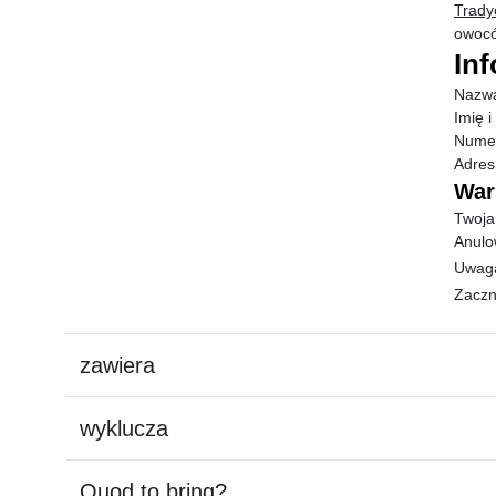
Trady
owocó
In
Nazwa
Imię 
Numer
Adres
War
Twoja
Anulo
Uwaga
Zaczni
zawiera
wyklucza
Quod to bring?