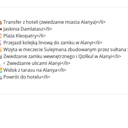
 Transfer z hoteli (zwiedzanie miasta Alanya)</li>
 Jaskinia Damlatasz</li>
️ Plaża Kleopatry</li>
 Przejazd kolejką linową do zamku w Alanyi</li>
🕌 Wizyta w meczecie Sulejmana zbudowanym przez sułtana 
 Zwiedzanie zamku wewnętrznego i Qizilkul w Alanyi</li>
♂ ️Zwiedzanie ulicami Alanyi</li>
 Widok z tarasu na Alanya</li>
🚐 Powrót do hotelu</li>