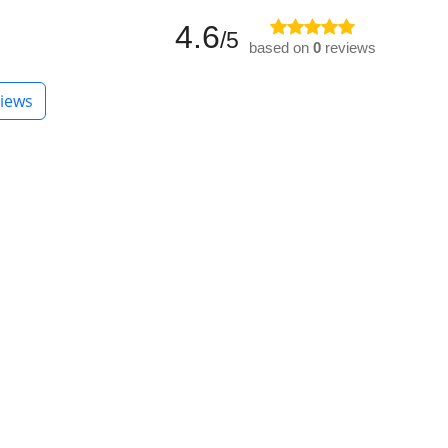
4.6
/5
based on
0
reviews
iews