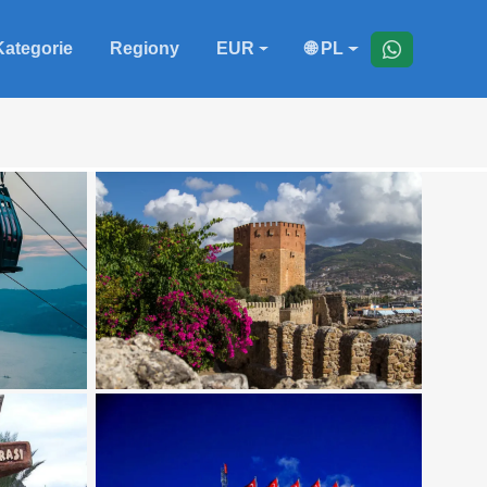
Kategorie
Regiony
EUR
🌐 PL