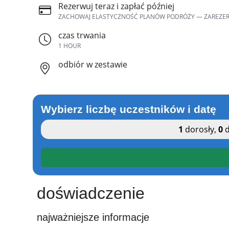
Rezerwuj teraz i zapłać później
ZACHOWAJ ELASTYCZNOŚĆ PLANÓW PODRÓŻY — ZAREZERWUJ 
czas trwania
1 HOUR
odbiór w zestawie
Wybierz liczbę uczestników i datę
1
dorosły
,
0
d
doświadczenie
najważniejsze informacje