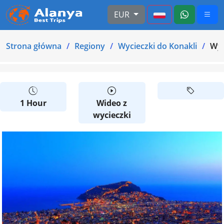
EUR
Strona główna
Regiony
Wycieczki do Konakli
Wyc
1 Hour
Wideo z
wycieczki