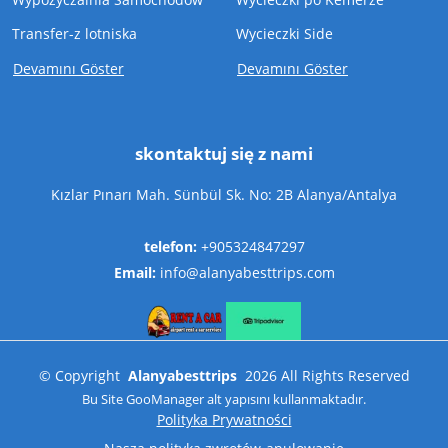
Transfer-z lotniska
Wycieczki Side
Devamını Göster
Devamını Göster
skontaktuj się z nami
Kızlar Pınarı Mah. Sünbül Sk. No: 2B Alanya/Antalya
telefon:
+905324847297
Email:
info@alanyabesttrips.com
©
Copyright
Alanyabesttrips
2026
All Rights Reserved
Bu Site
GooManager
alt yapısını kullanmaktadır.
Polityka Prywatności