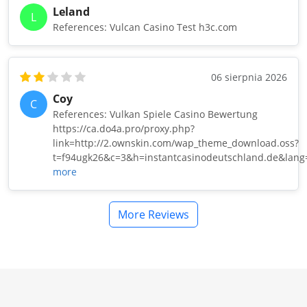
Leland
L
References: Vulcan Casino Test h3c.com
06 sierpnia 2026
Coy
C
References: Vulkan Spiele Casino Bewertung
https://ca.do4a.pro/proxy.php?
link=http://2.ownskin.com/wap_theme_download.oss?
t=f94ugk26&c=3&h=instantcasinodeutschland.de&lang=
more
More Reviews