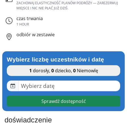
ZACHOWAJ ELASTYCZNOŚĆ PLANÓW PODRÓŻY — ZAREZERWUJ
MIEJSCE I NIC NIE PŁAĆ JUŻ DZIŚ.
czas trwania
1 HOUR
odbiór w zestawie
Wybierz liczbę uczestników i datę
1
dorosły
,
0
dziecko
,
0
Niemowlę
Sprawdź dostępność
doświadczenie