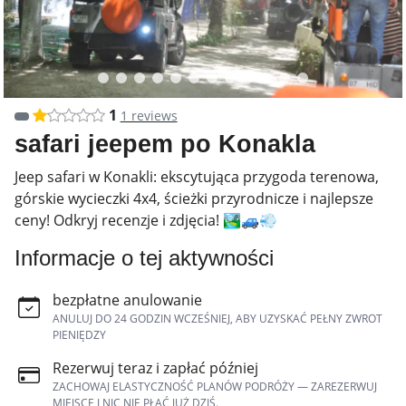
1
1 reviews
safari jeepem po Konakla
Jeep safari w Konakli: ekscytująca przygoda terenowa,
górskie wycieczki 4x4, ścieżki przyrodnicze i najlepsze
ceny! Odkryj recenzje i zdjęcia! 🏞️🚙💨
Informacje o tej aktywności
bezpłatne anulowanie
ANULUJ DO 24 GODZIN WCZEŚNIEJ, ABY UZYSKAĆ PEŁNY ZWROT
PIENIĘDZY
Rezerwuj teraz i zapłać później
ZACHOWAJ ELASTYCZNOŚĆ PLANÓW PODRÓŻY — ZAREZERWUJ
MIEJSCE I NIC NIE PŁAĆ JUŻ DZIŚ.