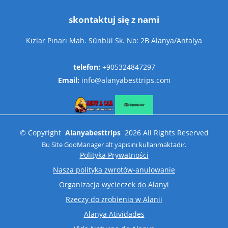
skontaktuj się z nami
Kızlar Pınarı Mah. Sünbül Sk. No: 2B Alanya/Antalya
telefon:
+905324847297
Email:
info@alanyabesttrips.com
©
Copyright
Alanyabesttrips
2026
All Rights Reserved
Bu Site
GooManager
alt yapısını kullanmaktadır.
Polityka Prywatności
Nasza polityka zwrotów-anulowanie
Organizacja wycieczek do Alanyi
Rzeczy do zrobienia w Alanii
Alanya Atividades