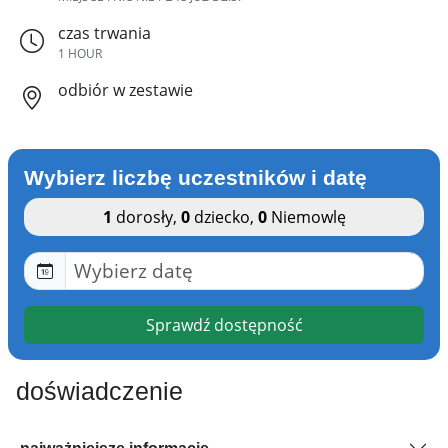
czas trwania
1 HOUR
odbiór w zestawie
Wybierz liczbę uczestników i datę
1
dorosły
,
0
dziecko
,
0
Niemowlę
Sprawdź dostępność
doświadczenie