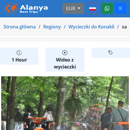
EUR
Strona główna
Regiony
Wycieczki do Konakli
saf
1 Hour
Wideo z
wycieczki