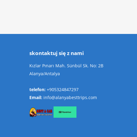
skontaktuj się z nami
Kızlar Pınarı Mah. Sünbül Sk. No: 2B
Alanya/Antalya
telefon:
+905324847297
Email:
info@alanyabesttrips.com