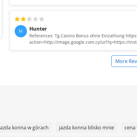
Hunter
H
References: Tg.Casino Bonus ohne Einzahlung https:
action=http://image.google.com.cy/url?q=https://in
More Rev
jazda konna w górach
jazda konna blisko mnie
cena 