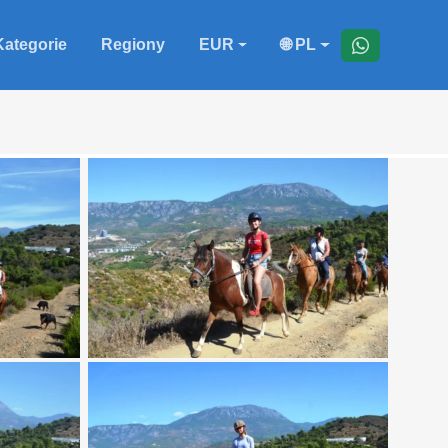
Kategorie
Regiony
EUR
🌐 PL