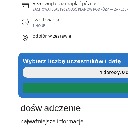
Rezerwuj teraz i zapłać później
ZACHOWAJ ELASTYCZNOŚĆ PLANÓW PODRÓŻY — ZAREZERWUJ 
czas trwania
1 HOUR
odbiór w zestawie
Wybierz liczbę uczestników i datę
1
dorosły
,
0
d
doświadczenie
najważniejsze informacje