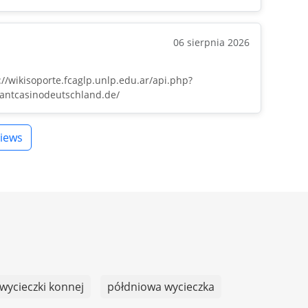
06 sierpnia 2026
//wikisoporte.fcaglp.unlp.edu.ar/api.php?
stantcasinodeutschland.de/
iews
wycieczki konnej
półdniowa wycieczka