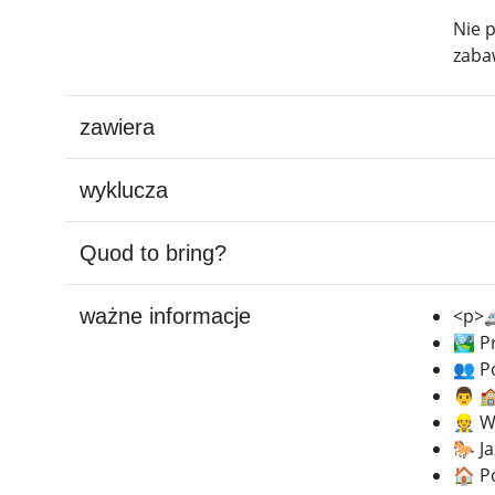
Nie p
zaba
zawiera
wyklucza
Quod to bring?
ważne informacje
<p>
🏞️ P
👥 P
👨 🏫
👷 W
🐎 J
🏠 P