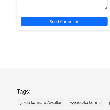
Send Comment
Tags:
Jazda konna w Avsallar
wycieczka konna