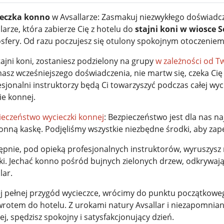
eczka konno
w Avsallarze: Zasmakuj niezwykłego doświad
larze, która zabierze Cię z hotelu do
stajni koni w wiosce S
sfery. Od razu poczujesz się otulony spokojnym otoczeniem
ajni koni, zostaniesz podzielony na grupy
w zależności od T
asz wcześniejszego doświadczenia, nie martw się, czeka Cię 
sjonalni instruktorzy będą Ci towarzyszyć podczas całej wyci
ie konnej.
ieczeństwo wycieczki konnej
: Bezpieczeństwo jest dla nas n
onną kaskę. Podjęliśmy wszystkie niezbędne środki, aby zap
ępnie, pod opieką profesjonalnych instruktorów, wyruszysz
żki. Jechać konno pośród bujnych zielonych drzew, odkrywają
lar.
ej pełnej przygód wycieczce, wrócimy do punktu początkowego
wrotem do hotelu. Z urokami natury Avsallar i niezapomnian
j, spędzisz spokojny i satysfakcjonujący dzień.