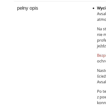
pełny opis
Wyci
Avsal
atmo
Na st
nie m
profe
jeźdz
Bezp
ochr
Nast
ście
Avsal
Po t
z po
konne