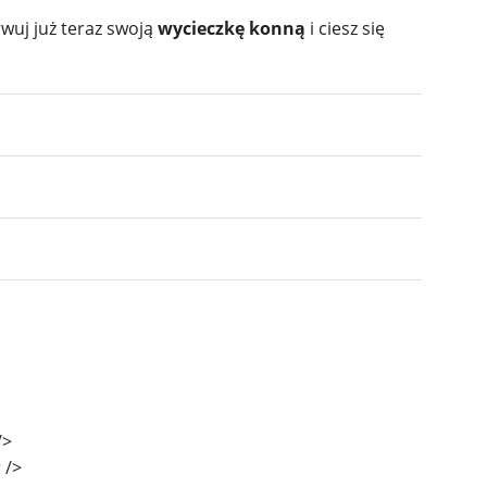
rwuj już teraz swoją
wycieczkę konną
i ciesz się
/>
 />