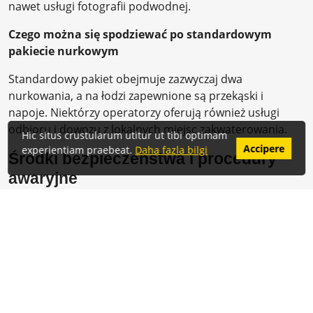
nawet usługi fotografii podwodnej.
Czego można się spodziewać po standardowym
pakiecie nurkowym
Standardowy pakiet obejmuje zazwyczaj dwa
nurkowania, a na łodzi zapewnione są przekąski i
napoje. Niektórzy operatorzy oferują również usługi
odbioru i dowozu z lokalnych miejsc zakwaterowania.
Hic situs crustularum utitur ut tibi optimam
Accipere
experientiam praebeat.
Daha fazla bilgi
Środki bezpieczeństwa i procedury
awaryjne
Bezpieczeństwo jest najważniejsze podczas nurkowania.
Przed każdym nurkowaniem upewnij się, że znasz
miejsce nurkowania, twój sprzęt jest w dobrym stanie i
wiesz, jak komunikować się pod wodą i postępować w
potencjalnych sytuacjach awaryjnych.
Kontrole bezpieczeństwa przed nurkowaniem