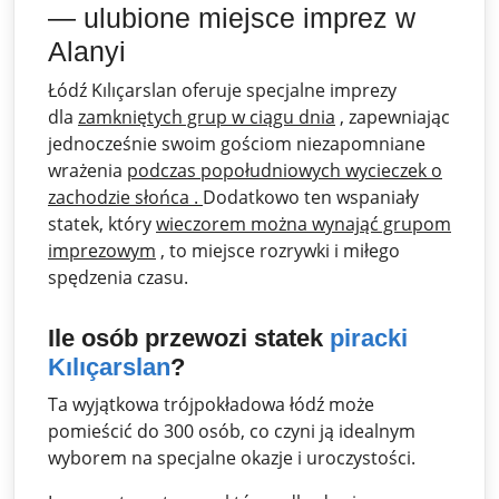
— ulubione miejsce imprez w
Alanyi
Łódź Kılıçarslan oferuje specjalne imprezy
dla
zamkniętych grup w ciągu dnia
, zapewniając
jednocześnie swoim gościom niezapomniane
wrażenia
podczas popołudniowych wycieczek o
zachodzie słońca .
Dodatkowo ten wspaniały
statek, który
wieczorem można wynająć grupom
imprezowym
, to miejsce rozrywki i miłego
spędzenia czasu.
Ile osób przewozi statek
piracki
Kılıçarslan
?
Ta wyjątkowa trójpokładowa łódź może
pomieścić do 300 osób, co czyni ją idealnym
wyborem na specjalne okazje i uroczystości.