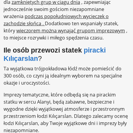
dla
zamkniętych grup w ciągu dnia
, zapewniając
jednocześnie swoim gościom niezapomniane
wrażenia
podczas popołudniowych wycieczek o
zachodzie słońca .
Dodatkowo ten wspaniały statek,
który
wieczorem można wynająć grupom imprezowym
,
to miejsce rozrywki i miłego spędzenia czasu.
Ile osób przewozi statek
piracki
Kılıçarslan
?
Ta wyjątkowa trójpokładowa łódź może pomieścić do
300 osób, co czyni ją idealnym wyborem na specjalne
okazje i uroczystości.
Imprezy tematyczne, które odbędą się na pirackim
statku w sercu Alanyi, będą zabawne, bezpieczne i
wygodne dzięki wyjątkowej atmosferze i przestronnym
przestrzeniom łodzi Kılıçarslan. Dlatego zalecamy ocenę
łodzi Kılıçarslan, aby Twoje wyjątkowe dni i imprezy były
niezapomniane.