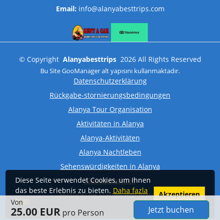
Email:
info@alanyabesttrips.com
©
Copyright
Alanyabesttrips
2026
All Rights Reserved
Bu Site
GooManager
alt yapısını kullanmaktadır.
Datenschutzerklärung
Rückgabe-stornierungsbedingungen
Alanya Tour Organisation
Aktivitäten in Alanya
Alanya-Aktivitäten
Alanya Nachtleben
Sehenswürdigkeiten in Alanya
Diese Seite verwendet Cookies, um Ihnen
Alanya Buchten
das beste Erlebnis zu bieten.
Daha fazla
Akzeptieren
Historische Stätten Von Alanya
bilgi
Von
Jetzt buchen
25.00 EUR
pro Person