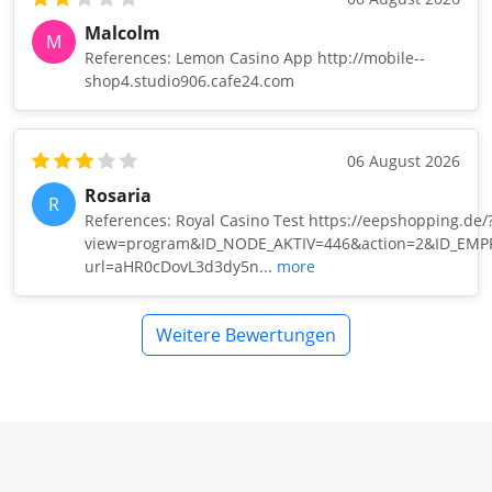
Malcolm
M
References: Lemon Casino App http://mobile--
shop4.studio906.cafe24.com
06 August 2026
Rosaria
R
References: Royal Casino Test https://eepshopping.de/
view=program&ID_NODE_AKTIV=446&action=2&ID_EMPF
url=aHR0cDovL3d3dy5n...
more
Weitere Bewertungen