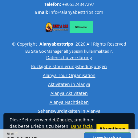
Telefon:
+905324847297
Email:
info@alanyabesttrips.com
©
Copyright
Alanyabesttrips
2026
All Rights Reserved
Bu Site
GooManager
alt yapısını kullanmaktadır.
Datenschutzerklärung
Rückgabe-stornierungsbedingungen
Alanya Tour Organisation
Aktivitäten in Alanya
Alanya-Aktivitäten
Alanya Nachtleben
Sehenswürdigkeiten in Alanya
Diese Seite verwendet Cookies, um Ihnen
Alanya Buchten
das beste Erlebnis zu bieten.
Daha fazla
Akzeptieren
Historische Stätten Von Alanya
bilgi
Von