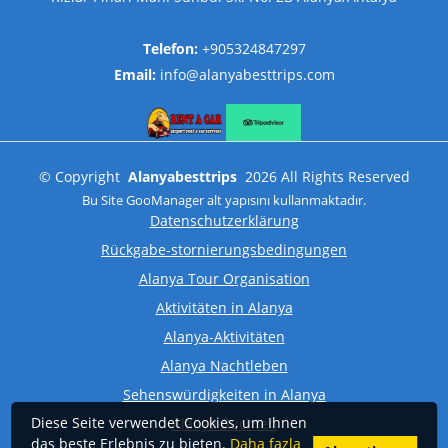
Telefon:
+905324847297
Email:
info@alanyabesttrips.com
©
Copyright
Alanyabesttrips
2026
All Rights Reserved
Bu Site
GooManager
alt yapısını kullanmaktadır.
Datenschutzerklärung
Rückgabe-stornierungsbedingungen
Alanya Tour Organisation
Aktivitäten in Alanya
Alanya-Aktivitäten
Alanya Nachtleben
Sehenswürdigkeiten in Alanya
Diese Seite verwendet Cookies, um Ihnen
Alanya Buchten
das beste Erlebnis zu bieten.
Daha fazla