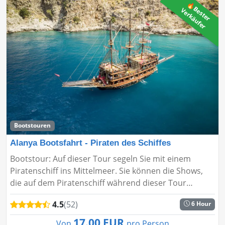
🔥
B
s
t
e
r
e
r
k
ä
u
f
e
e
V
r
Bootstouren
Alanya Bootsfahrt - Piraten des Schiffes
Bootstour: Auf dieser Tour segeln Sie mit einem
Piratenschiff ins Mittelmeer. Sie können die Shows,
die auf dem Piratenschiff während dieser Tour
durchgeführt werden, anschauen. Die Alanya
4.5
(52)
6 Hour
Bootstour - Piratenschiff bi...
17.00 EUR
Von
pro Person