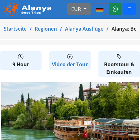
EUR
Startseite
Regionen
Alanya Ausflüge
Alanya: Boo
9 Hour
Video der Tour
Bootstour &
Einkaufen