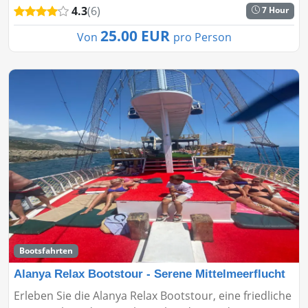
4.3
(6)
7 Hour
abenteuerreichen Tag i...
25.00 EUR
Von
pro Person
Bootsfahrten
Alanya Relax Bootstour - Serene Mittelmeerflucht
Erleben Sie die Alanya Relax Bootstour, eine friedliche