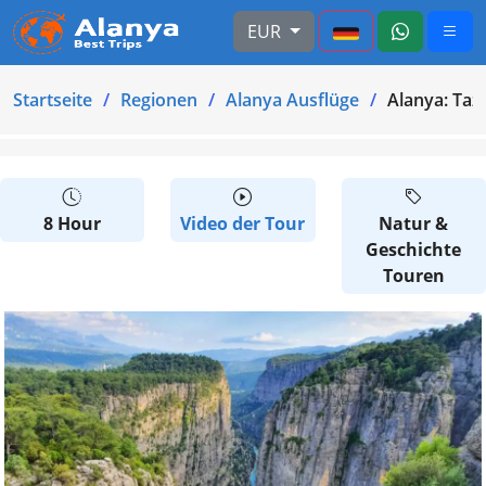
EUR
Startseite
Regionen
Alanya Ausflüge
Alanya: Taz
8 Hour
Video der Tour
Natur &
Geschichte
Touren