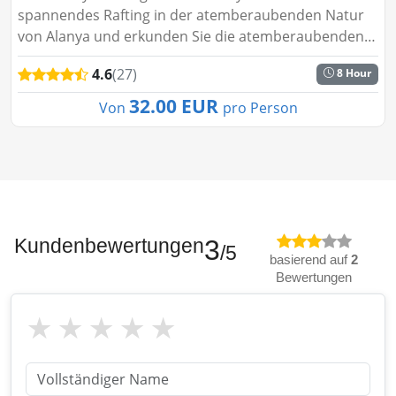
spannendes Rafting in der atemberaubenden Natur
von Alanya und erkunden Sie die atemberaubenden
Aussichten des Tazı Canyons. Perfekt für Abenteuer-
4.6
(27)
8 Hour
und Naturbegeis...
32.00 EUR
Von
pro Person
Kundenbewertungen
3
/5
basierend auf
2
Bewertungen