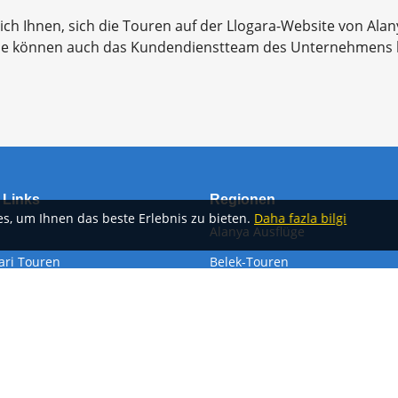
ch Ihnen, sich die Touren auf der Llogara-Website von Alany
 Sie können auch das Kundendienstteam des Unternehmens k
 Links
Regionen
es, um Ihnen das beste Erlebnis zu bieten.
Daha fazla bilgi
Alanya Ausflüge
ari Touren
Belek-Touren
Antalya-Touren
etung
Kemer Touren
ransfer
Side-Touren
Göster
Devamını Göster