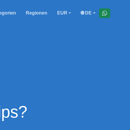
egorien
Regionen
EUR
🌐 DE
ips?