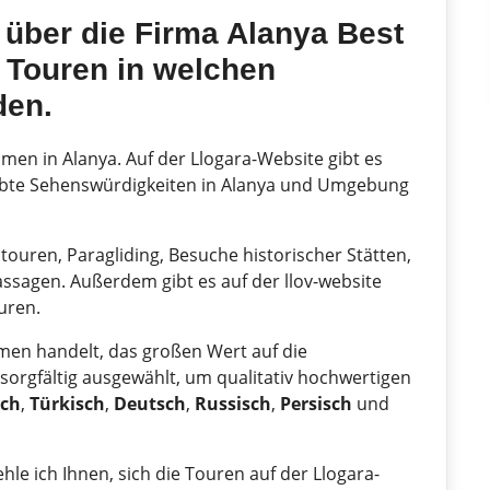
 über die Firma Alanya Best
e Touren in welchen
den.
hmen in Alanya. Auf der Llogara-Website gibt es
liebte Sehenswürdigkeiten in Alanya und Umgebung
ouren, Paragliding, Besuche historischer Stätten,
agen. Außerdem gibt es auf der llov-website
uren.
hmen handelt, das großen Wert auf die
sorgfältig ausgewählt, um qualitativ hochwertigen
sch
,
Türkisch
,
Deutsch
,
Russisch
,
Persisch
und
le ich Ihnen, sich die Touren auf der Llogara-