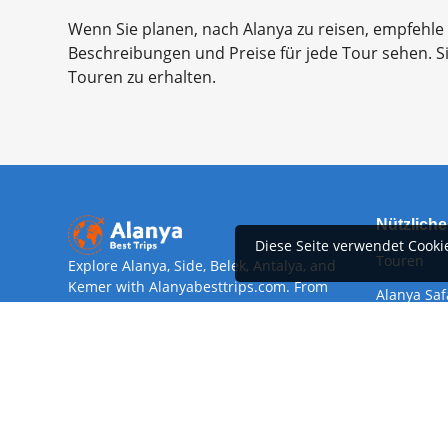
Wenn Sie planen, nach Alanya zu reisen, empfehle i
Beschreibungen und Preise für jede Tour sehen.
Touren zu erhalten.
Nützliche
Diese Seite verwendet Cooki
Touren
Explore Alanya, Side, Belek, Antalya, and
Kemer with Alanyabesttrips.com. From
Alanya Saf
serene boat tours to exhilarating
adventures, our curated excursions offer
Über uns
something for every traveler. Book today
Autovermi
for an unforgettable Mediterranean
experience!
Flughafent
Digital Verification
Devamını 