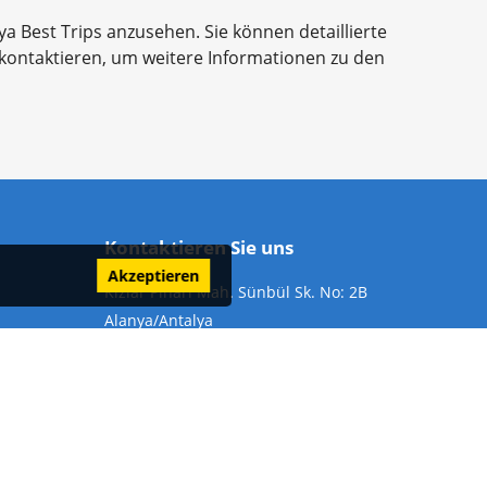
a Best Trips anzusehen. Sie können detaillierte
ontaktieren, um weitere Informationen zu den
Kontaktieren Sie uns
Akzeptieren
Kızlar Pınarı Mah. Sünbül Sk. No: 2B
Alanya/Antalya
Telefon:
+905324847297
Email:
info@alanyabesttrips.com