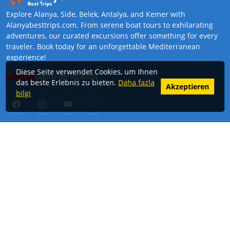
Explore Alanya, Side, Belek, Antalya, and Kemer with
Alanyabesttrips.com. From serene boat tours to exhilarating
adventures, our curated excursions offer something for every
traveler. Book today for an unforgettable Mediterranean
experience!
Diese Seite verwendet Cookies, um Ihnen
Digital Verification
das beste Erlebnis zu bieten.
Daha fazla
Akzeptieren
bilgi
Nützliche Links
Regionen
Touren
Alanya Ausflüge
Alanya Safari Touren
Belek-Touren
Über uns
Antalya-Touren
Autovermietung
Kemer Touren