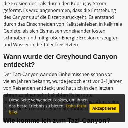
die Erosion des Tals durch den Köprüçay-Strom
geformt. Es wird angenommen, dass die Entstehung
des Canyons auf die Eiszeit zurückgeht. Es entstand
durch das Einschneiden von Kalksteinfelsen in kalkfreie
Gebiete, als sich Eismassen voneinander lösten,
schmolzen und mit großer Energie Erosion erzeugten
und Wasser in die Täler freisetzten.
Wann wurde der Greyhound Canyon
entdeckt?
Der Tazı-Canyon war den Einheimischen schon vor
vielen Jahren bekannt, wurde jedoch erst vor 3-4 Jahren
von Reisenden entdeckt und hat sich in den letzten
Jahren zu einer sehr beliebten Reiseroute
Diese Seite verwendet Cookies, um Ihnen
entwickelt. Die Länge des Canyons beträgt 4 km, seine
das beste Erlebnis zu bieten.
Daha fazla
Breite 30–50 m und seine Seitenhöhe etwa 300–400 m.
Akzeptieren
bilgi
Wie komme ich zum Tazi-Canyon?