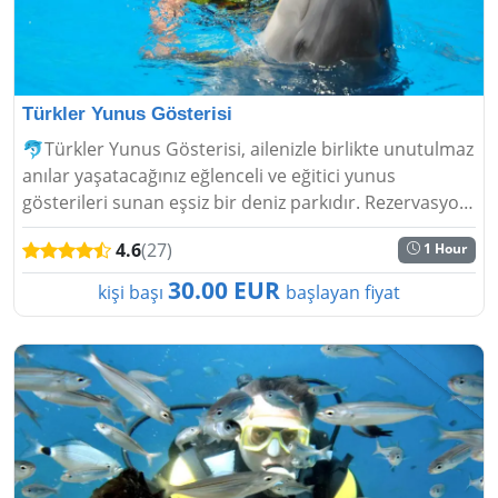
Türkler Yunus Gösterisi
🐬Türkler Yunus Gösterisi, ailenizle birlikte unutulmaz
anılar yaşatacağınız eğlenceli ve eğitici yunus
gösterileri sunan eşsiz bir deniz parkıdır. Rezervasyon
yaptırın!...
4.6
(27)
1 Hour
30.00 EUR
kişi başı
başlayan fiyat