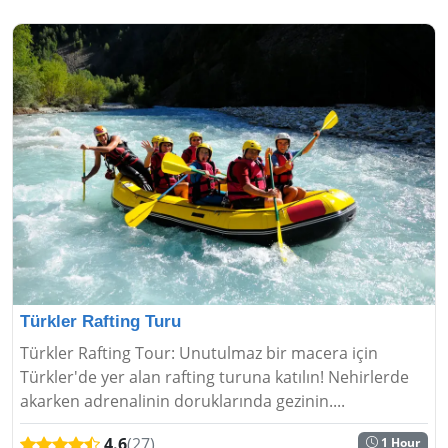
Türkler Rafting Turu
Türkler Rafting Tour: Unutulmaz bir macera için
Türkler'de yer alan rafting turuna katılın! Nehirlerde
akarken adrenalinin doruklarında gezinin....
4.6
(27)
1 Hour