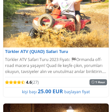
Türkler ATV (QUAD) Safari Turu
Türkler ATV Safari Turu 2023 Fiyatı: 🏁Ormanda off-
road macera yaşayın! Quad ile keşfe çıkın, yorumları
okuyun, tavsiyeler alın ve unutulmaz anılar biriktirin....
4.6
(27)
1 Hour
25.00 EUR
kişi başı
başlayan fiyat