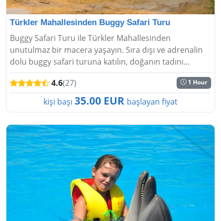
Türkler Mahallesinden Buggy Safari Turu
Buggy Safari Turu ile Türkler Mahallesinden
unutulmaz bir macera yaşayın. Sıra dışı ve adrenalin
dolu buggy safari turuna katılın, doğanın tadını
çıkarın....
4.6
(27)
1 Hour
35.00 EUR
kişi başı
başlayan fiyat