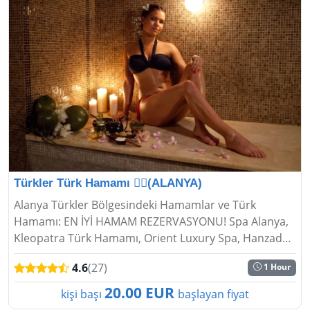
Türkler Türk Hamamı 🧖‍♂️(ALANYA)
Alanya Türkler Bölgesindeki Hamamlar ve Türk
Hamamı: EN İYİ HAMAM REZERVASYONU! Spa Alanya,
Kleopatra Türk Hamamı, Orient Luxury Spa, Hanzade
Türk Hamamı...
4.6
(27)
1 Hour
20.00 EUR
kişi başı
başlayan fiyat