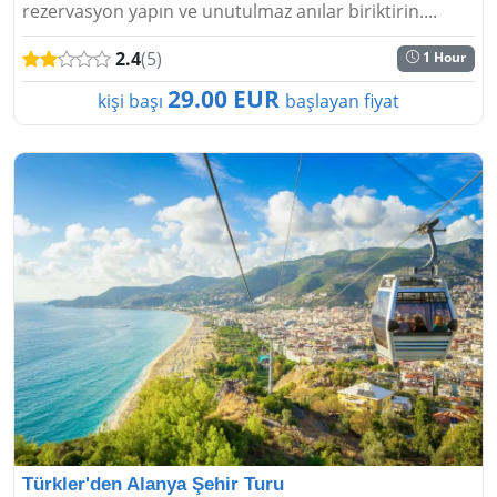
rezervasyon yapın ve unutulmaz anılar biriktirin....
2.4
(5)
1 Hour
29.00 EUR
kişi başı
başlayan fiyat
Türkler'den Alanya Şehir Turu