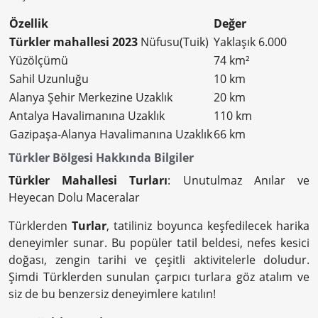
Özellik
Değer
Türkler mahallesi 2023
Nüfusu(Tuik)
Yaklaşık 6.000
Yüzölçümü
74 km²
Sahil Uzunluğu
10 km
Alanya Şehir Merkezine Uzaklık
20 km
Antalya Havalimanına Uzaklık
110 km
Gazipaşa-Alanya Havalimanına Uzaklık
66 km
Türkler Bölgesi Hakkında Bilgiler
Türkler Mahallesi Turları
: Unutulmaz Anılar ve
Heyecan Dolu Maceralar
Türklerden
Turlar
, tatiliniz boyunca keşfedilecek harika
deneyimler sunar. Bu popüler tatil beldesi, nefes kesici
doğası, zengin tarihi ve çeşitli aktivitelerle doludur.
Şimdi Türklerden sunulan çarpıcı turlara göz atalım ve
siz de bu benzersiz deneyimlere katılın!