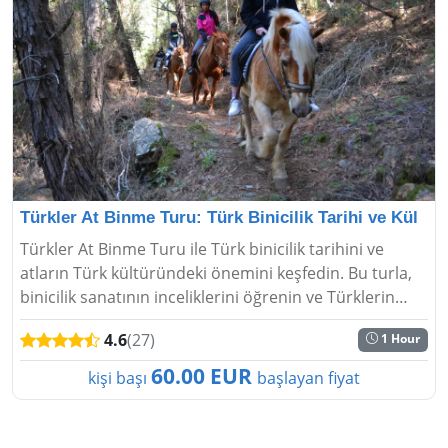
Türkler At Binme Turu: Türk Binicilik Tarihi ve Kül
Türkler At Binme Turu ile Türk binicilik tarihini ve
atların Türk kültüründeki önemini keşfedin. Bu turla,
binicilik sanatının inceliklerini öğrenin ve Türklerin
atlara olan bağlılığını deneyimleyin....
4.6
(27)
1 Hour
60.00 EUR
kişi başı
başlayan fiyat