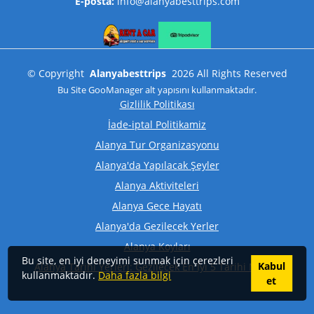
E-posta:
info@alanyabesttrips.com
©
Copyright
Alanyabesttrips
2026
All Rights Reserved
Bu Site
GooManager
alt yapısını kullanmaktadır.
Gizlilik Politikası
İade-iptal Politikamiz
Alanya Tur Organizasyonu
Alanya'da Yapılacak Şeyler
Alanya Aktiviteleri
Alanya Gece Hayatı
Alanya'da Gezilecek Yerler
Alanya Koyları
Bu site, en iyi deneyimi sunmak için çerezleri
Kabul
Alanya Tarihi Yerleri: Gezilecek En İyi 5 Tarihi Mekan
kullanmaktadır.
Daha fazla bilgi
et