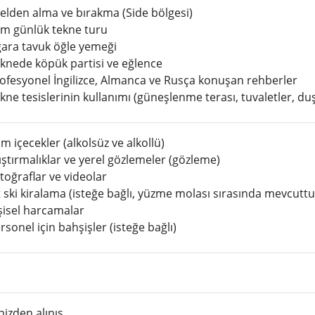
elden alma ve bırakma (Side bölgesi)
m günlük tekne turu
gara tavuk öğle yemeği
knede köpük partisi ve eğlence
ofesyonel İngilizce, Almanca ve Rusça konuşan rehberler
kne tesislerinin kullanımı (güneşlenme terası, tuvaletler, du
 içecekler (alkolsüz ve alkollü)
ıştırmalıklar ve yerel gözlemeler (gözleme)
toğraflar ve videolar
t ski kiralama (isteğe bağlı, yüzme molası sırasında mevcuttu
şisel harcamalar
sonel için bahşişler (isteğe bağlı)
nizden alınış