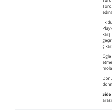
Turum
Toro
edin!
İlk d
Play'
karşı
geçir
çıkar
Öğle
etme 
mol
Dönüş
dönm
Side
arası