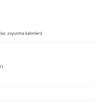
şlar, soyunma kabinleri)
r)