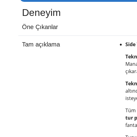
Deneyim
Öne Çıkanlar
Tam açıklama
Side
Tekn
Manav
çıkar
Tekn
altın
istey
Tüm 
tur 
fanta