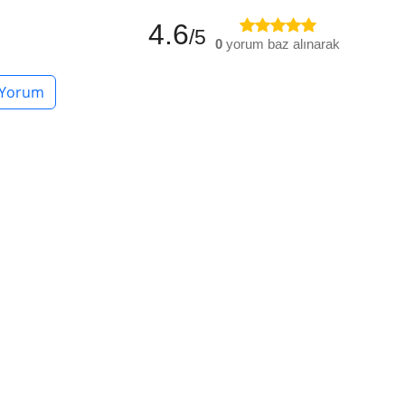
4.6
/5
0
yorum baz alınarak
 Yorum