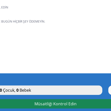
L EDIN
VE BUGÜN HIÇBIR ŞEY ÖDEMEYIN.
0
Çocuk
,
0
Bebek
Müsaitliği Kontrol Edin