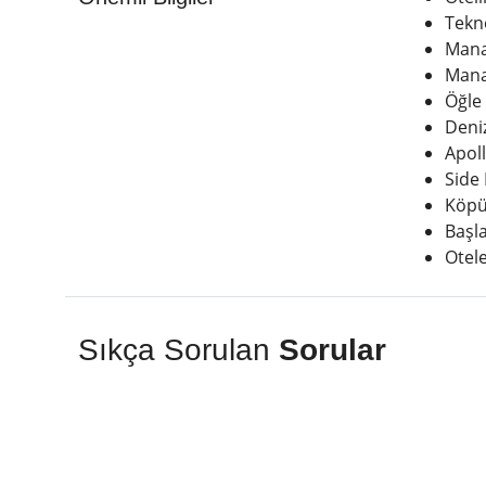
Tekn
Mana
Mana
Öğle
Deni
Apol
Side
Köpü
Başl
Otel
Sıkça Sorulan
Sorular