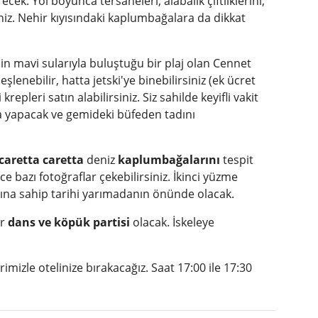
k. Yol boyunca tersaneleri, alabalık çiftliklerini,
z. Nehir kıyısındaki kaplumbağalara da dikkat
in mavi sularıyla buluştuğu bir plaj olan Cennet
lenebilir, hatta jetski'ye binebilirsiniz (ek ücret
repleri satın alabilirsiniz. Siz sahilde keyifli vakit
ra yapacak ve gemideki büfeden tadını
caretta caretta
deniz
kaplumbağalarını
tespit
e bazı fotoğraflar çekebilirsiniz. İkinci yüzme
na sahip tarihi yarımadanın önünde olacak.
r
dans ve köpük partisi
olacak. İskeleye
mizle otelinize bırakacağız. Saat 17:00 ile 17:30