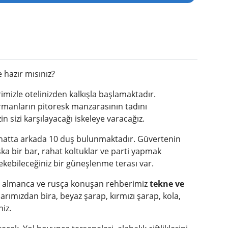
 hazır mısınız?
imizle otelinizden kalkışla başlamaktadır.
ormanların pitoresk manzarasının tadını
n sizi karşılayacağı iskeleye varacağız.
 ve hatta arkada 10 duş bulunmaktadır. Güvertenin
şka bir bar, rahat koltuklar ve parti yapmak
 çekebileceğiniz bir güneşlenme terası var.
ce, almanca ve rusça konuşan rehberimiz
tekne ve
barımızdan bira, beyaz şarap, kırmızı şarap, kola,
niz.