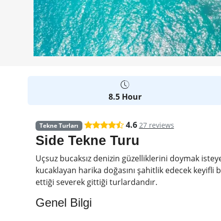
8.5 Hour
4.6
27 reviews
Tekne Turları
Side Tekne Turu
Uçsuz bucaksız denizin güzelliklerini doymak istey
kucaklayan harika doğasını şahitlik edecek keyifli b
ettiği severek gittiği turlardandır.
Genel Bilgi