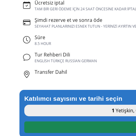
Ücretsiz iptal
TAM BIR GERI ÖDEME IÇIN 24 SAAT ÖNCESINE KADAR IPTA
Şimdi rezerve et ve sonra öde
SEYAHAT PLANLARINIZI ESNEK TUTUN - YERINIZI AYIRTIN 
Süre
8.5 HOUR
Tur Rehberi Dili
ENGLISH TÜRKÇE RUSSIAN GERMAN
Transfer Dahil
Katılımcı sayısını ve tarihi seçin
1
Yetişkin
,