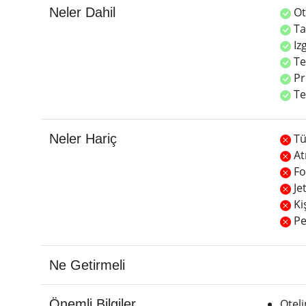
Neler Dahil
Ot
Ta
Iz
Te
Pr
Te
Neler Hariç
Tüm
At
Fo
Je
Ki
Per
Ne Getirmeli
Önemli Bilgiler
Oteli