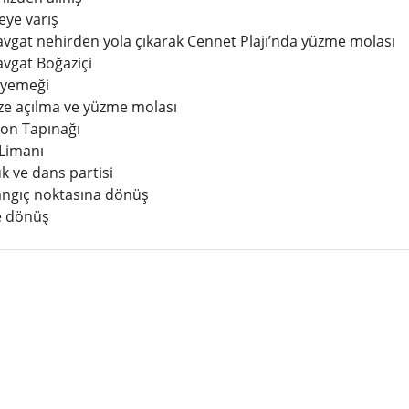
eye varış
vgat nehirden yola çıkarak Cennet Plajı’nda yüzme molası
vgat Boğaziçi
 yemeği
ze açılma ve yüzme molası
lon Tapınağı
 Limanı
k ve dans partisi
angıç noktasına dönüş
e dönüş