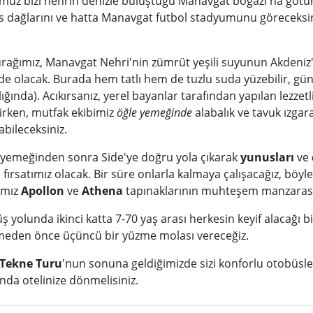
uz bizi nehrin denizle buluştuğu Manavgat boğazı'na götürece
s dağlarını ve hatta Manavgat futbol stadyumunu göreceksini
urağımız, Manavgat Nehri'nin zümrüt yeşili suyunun Akdeniz'
de olacak. Burada hem tatlı hem de tuzlu suda yüzebilir, güneş
lığında). Acıkırsanız, yerel bayanlar tarafından yapılan lezzetli k
irken, mutfak ekibimiz
öğle yemeğinde
alabalık ve tavuk ızga
abileceksiniz.
 yemeğinden sonra Side'ye doğru yola çıkarak
yunusları
ve
fırsatımız olacak. Bir süre onlarla kalmaya çalışacağız, böylec
amız
Apollon
ve
Athena
tapınaklarının muhteşem manzarası
 yolunda ikinci katta 7-70 yaş arası herkesin keyif alacağı bi
eden önce üçüncü bir yüzme molası vereceğiz.
 Tekne Turu
'nun sonuna geldiğimizde sizi konforlu otobüsleri
nda otelinize dönmelisiniz.