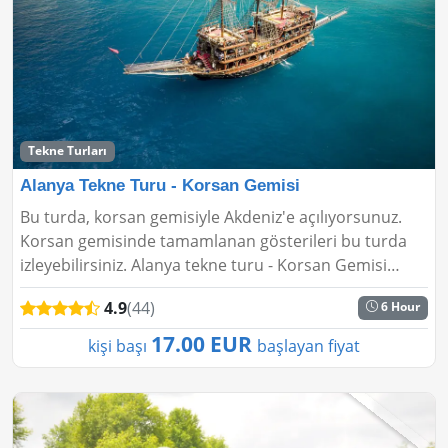
Tekne Turları
Alanya Tekne Turu - Korsan Gemisi
Bu turda, korsan gemisiyle Akdeniz'e açılıyorsunuz.
Korsan gemisinde tamamlanan gösterileri bu turda
izleyebilirsiniz. Alanya tekne turu - Korsan Gemisi
sırasında Alanya'nın en güzel koylarında gezme
4.9
(44)
6 Hour
deneyimi su...
17.00 EUR
kişi başı
başlayan fiyat