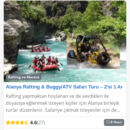
Rafting ve Macera
Alanya Rafting & Buggy/ATV Safari Turu – 2’si 1 Ar
Rafting yapmaktan hoşlanan ve de sevdikleri ile
doyasıya eğlenmek isteyen kişiler için Alanya birleşik
turlar düzenlenir. Safariye çıkmak isteyenler için de
aynı şekilde en eğlenceli ve sıkmayan turlar düz...
4.6
(27)
8 Hour