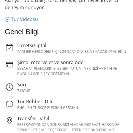
Alanya Tüplü Dalış Turu, her yaş için heyecan verici
deneyim sunuyor.
Tur Videosu
Genel Bilgi
Ücretsiz iptal
TAM BIR GERI ÖDEME IÇIN 24 SAAT ÖNCESINE KADAR IPTAL EDIN
Şimdi rezerve et ve sonra öde
SEYAHAT PLANLARINIZI ESNEK TUTUN - YERINIZI AYIRTIN VE
BUGÜN HIÇBIR ŞEY ÖDEMEYIN.
Süre
7 HOUR
Tur Rehberi Dili
ENGLISH TÜRKÇE RUSSIAN GERMAN
Transfer Dahil
REZERVASYONDAN SONRA SIZI ALACAĞIMIZ SAAT HAKKINDA
SIZINLE ILETIŞIME GEÇECEĞIZ. LÜTFEN SIZE BILDIRDIĞIMIZ