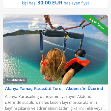
30.00 EUR
kişi başı
başlayan fiyat
🔥Çok Satan
Su aktivitesi
Alanya Yamaç Paraşütü Turu – Akdeniz'in Üzerind
Alanya Parasailing deneyimini yaşayın! Akdeniz
üzerinde süzülün, nefes kesen kıyı manzaralarının
keyfini çıkarın ve adrenalinin tadını çıkarın. Tekli veya