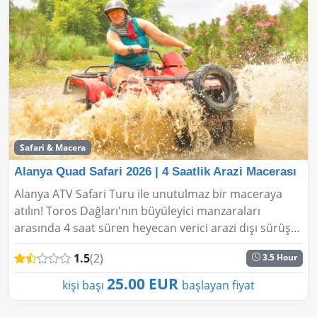
Safari & Macera
Alanya Quad Safari 2026 | 4 Saatlik Arazi Macerası
Alanya ATV Safari Turu ile unutulmaz bir maceraya
atılın! Toros Dağları'nın büyüleyici manzaraları
arasında 4 saat süren heyecan verici arazi dışı sürüş
deneyimi yaşayın. İster acemi ister deneyimli bi...
1.5
(2)
3.5 Hour
25.00 EUR
kişi başı
başlayan fiyat