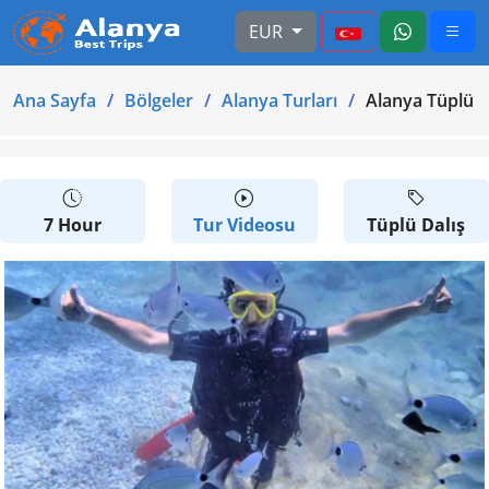
EUR
Ana Sayfa
Bölgeler
Alanya Turları
Alanya Tüplü Da
7 Hour
Tur Videosu
Tüplü Dalış