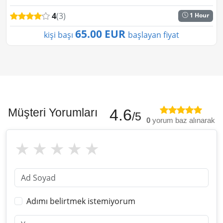
tandem sürüşler için mükemmeldir. Güvenli...
4
(3)
1 Hour
65.00 EUR
kişi başı
başlayan fiyat
Müşteri Yorumları
4.6
/5
0
yorum baz alınarak
Adımı belirtmek istemiyorum