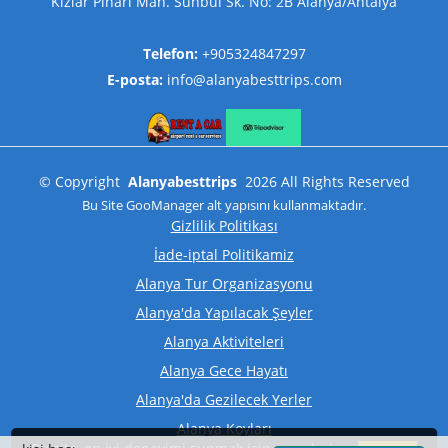
Kızlar Pınarı Mah. Sünbül Sk. No: 2B Alanya/Antalya
Telefon:
+905324847297
E-posta:
info@alanyabesttrips.com
©
Copyright
Alanyabesttrips
2026
All Rights Reserved
Bu Site
GooManager
alt yapısını kullanmaktadır.
Gizlilik Politikası
İade-iptal Politikamiz
Alanya Tur Organizasyonu
Alanya'da Yapılacak Şeyler
Alanya Aktiviteleri
Alanya Gece Hayatı
Alanya'da Gezilecek Yerler
Alanya Koyları