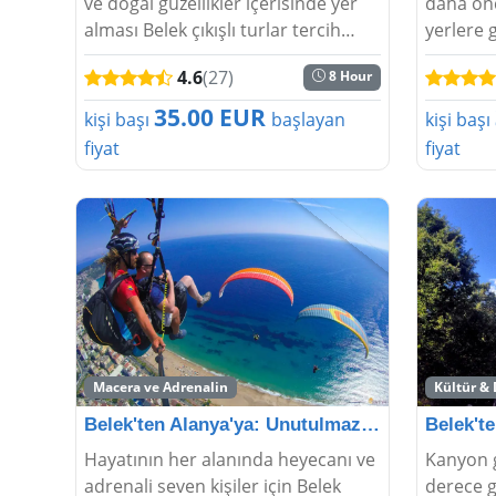
ve doğal güzellikler içerisinde yer
daha önc
alması Belek çıkışlı turlar tercih
yerlere 
edilmelidir. Turun doğal güzellikleri
Belek çı
4.6
(27)
8 Hour
beraberinde getirmesi ve
maceran
unutulmaz anların yaşanması için...
olur. Eğl
35.00 EUR
kişi başı
başlayan
kişi başı
fiyat
fiyat
Macera ve Adrenalin
Kültür &
Belek'ten Alanya'ya: Unutulmaz Yamaç Paraşütü Mace
Hayatının her alanında heyecanı ve
Kanyon g
adrenali seven kişiler için Belek
derece g