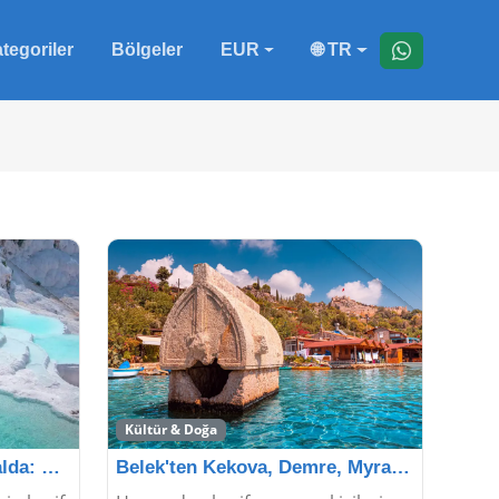
tegoriler
Bölgeler
EUR
🌐 TR
Kültür & Doğa
Belek'ten Pamukkale & Salda: Doğa ve Tarih
Belek'ten Kekova, Demre, Myra Turu