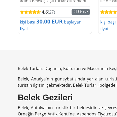
adına Belek çıkışlı turlar düzenlenir.
ile de k
Aktiviteler dolu dolu ve de kişilerin
Belek çık
4.6
(27)
8 Hour
sıkılmayacağı şekilde düzenlenerek
verici şe
en eğlenceli hale ...
yapmak v
30.00 EUR
kişi başı
başlayan
kişi başı
fiyat
fiyat
Belek Turları: Doğanın, Kültürün ve Maceranın Keşf
Belek, Antalya'nın güneybatısında yer alan turistik
turistin ilgisini çekmektedir. Belek Turları, bölgede
Belek Gezileri
Belek, Antalya'nın turistik bir beldesidir ve çevr
Örneğin
Perge Antik
Kenti'ne,
Aspendos
Tiyatrosu