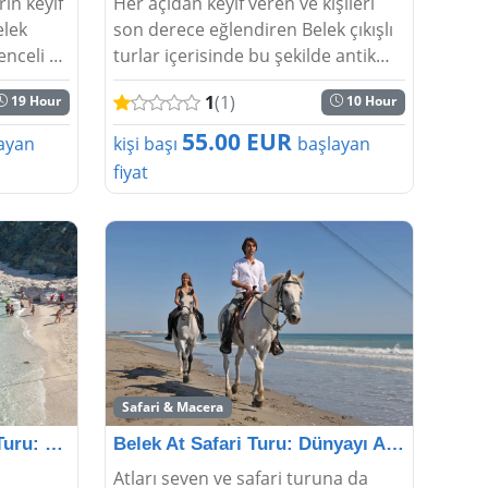
rin keyif
Her açıdan keyif veren ve kişileri
elek
son derece eğlendiren Belek çıkışlı
enceli ve
turlar içerisinde bu şekilde antik
ı sağlar.
şehirler ve kentler de yer alır.
1
(1)
19 Hour
10 Hour
mesi ve
Antalya’da istediğiniz şekilde antik
kentlere ulaşmak ve de tar...
55.00 EUR
ayan
kişi başı
başlayan
fiyat
Safari & Macera
Belek'ten Suluada Tekne Turu: Türk Maldivlerini Keşf
Belek At Safari Turu: Dünyayı Atların Sırtından G
u
Atları seven ve safari turuna da