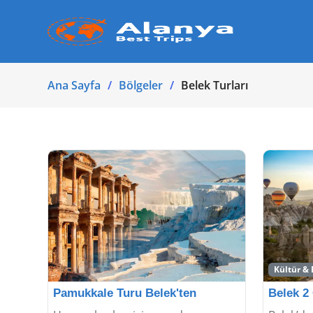
Ana Sayfa
Bölgeler
Belek Turları
Kültür &
Pamukkale Turu Belek'ten
Belek 2