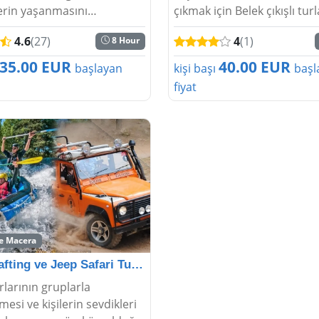
lerin yaşanmasını
çıkmak için Belek çıkışlı turl
kta olduğundan Belek
kişilere sunulur. Doğa ve d
4.6
(27)
4
(1)
8 Hour
turlar düzenlenmektedir.
heyecanın iç içe olması ile k
alar turunun yapılması ile
hem eğlenip hem de daha 
35.00 EUR
40.00 EUR
başlayan
kişi başı
başl
on derece har...
görmedi...
fiyat
ve Macera
Belek Rafting ve Jeep Safari Turu – 2'si 1 Arada Mac
rlarının gruplarla
mesi ve kişilerin sevdikleri