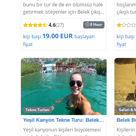
bunu bir tur ile de en ölümsüz hale
hoşlanma
getirmek isteyenler için Belek çıkışlı
çıkışlı 
turlar vardır. İnsanlar bu turlara
yaşayara
4.6
(27)
8 Hour
katılarak doyasıya rafting yapabilir
eğlenebi
ve en eğlenceli vakitler ya�...
geçirmek
19.00 EUR
kişi başı
başlayan
kişi başı
istedikler
fiyat
fiyat
Tekne Turları
Safari & 
Yeşil Kanyon Tekne Turu: Belek'te En İyi
Yeşil kanyonun kişileri büyülemesi
Kişileri