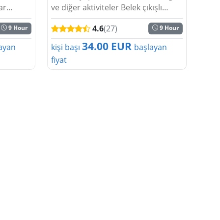
ar
ve diğer aktiviteler Belek çıkışlı
e
turlar düzenlenmektedir. Doğa
4.6
(27)
9 Hour
9 Hour
işiler
etkinliklerinin hep bir arada olduğu
önce
ve de kişileri son derece memnun
34.00 EUR
ayan
kişi başı
başlayan
ettiği b...
fiyat