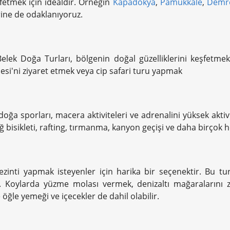
şfetmek için idealdir. Örneğin
Kapadokya
,
Pamukkale
,
Demr
rine de odaklanıyoruz.
Belek Doğa Turları, bölgenin doğal güzelliklerini keşfet
si'ni ziyaret etmek veya cip safari turu yapmak
doğa sporları, macera aktiviteleri ve adrenalini yüksek aktivi
ğ bisikleti, rafting, tırmanma, kanyon geçişi ve daha birçok hey
ezinti yapmak isteyenler için harika bir seçenektir. Bu turl
ır. Koylarda yüzme molası vermek, denizaltı mağaralarını
e öğle yemeği ve içecekler de dahil olabilir.