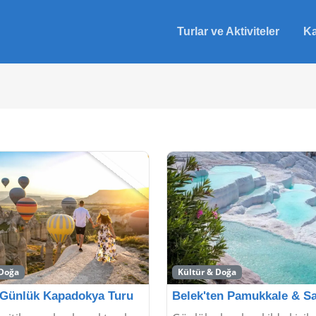
Turlar ve Aktiviteler
Ka
 Doğa
Kültür & Doğa
 Günlük Kapadokya Turu