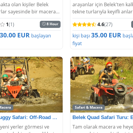
kta olan kişiler Belek
arayanlar için Belek'ten ka
turlar sayesinde bir macera
tekne turlarıyla keyifli anlar
k istedikleri şekilde
yaşanabilir. Otelde insanla
1
(1)
4.6
(27)
8 Hour
lir. Hem daha iyi vakit
alınmasıyla başlayan tur pl
 hem de kişilerin
yüzme, keyifli zaman geçir
30.00 EUR
35.00 EUR
başlayan
kişi başı
başl
i anları dol...
yemek yeme gibi birçok ak..
fiyat
Macera
Safari & Macera
Belek Buggy Safari: Off-Road Macerasına Hazır Olun!
n yeni yerler görmesi ve
Tam olarak macera ve hey