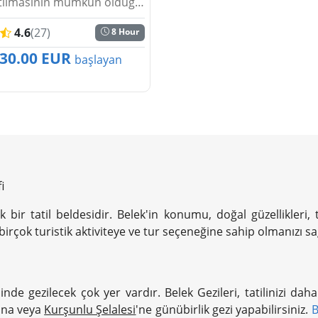
atılmasının mümkün olduğu
ışlı turlar son derece keyif
4.6
(27)
8 Hour
kilde düzenlenir. Rafting
e bunu yaparken de art...
30.00 EUR
başlayan
i
 bir tatil beldesidir. Belek'in konumu, doğal güzellikleri, 
 birçok turistik aktiviteye ve tur seçeneğine sahip olmanızı sa
esinde gezilecek çok yer vardır. Belek Gezileri, tatilinizi 
'na veya
Kurşunlu Şelalesi
'ne günübirlik gezi yapabilirsiniz.
B