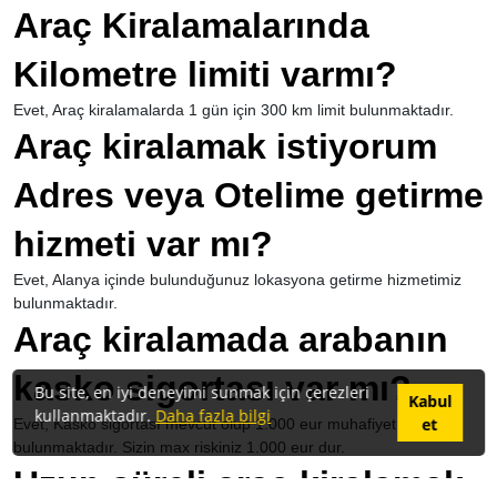
Araç Kiralamalarında
Kilometre limiti varmı?
Evet, Araç kiralamalarda 1 gün için 300 km limit bulunmaktadır.
Araç kiralamak istiyorum
Adres veya Otelime getirme
hizmeti var mı?
Evet, Alanya içinde bulunduğunuz lokasyona getirme hizmetimiz
bulunmaktadır.
Araç kiralamada arabanın
kasko sigortası var mı?
Bu site, en iyi deneyimi sunmak için çerezleri
Kabul
kullanmaktadır.
Daha fazla bilgi
et
Evet, Kasko sigortası mevcut olup 1.000 eur muhafiyet
bulunmaktadır. Sizin max riskiniz 1.000 eur dur.
Uzun süreli araç kiralamak