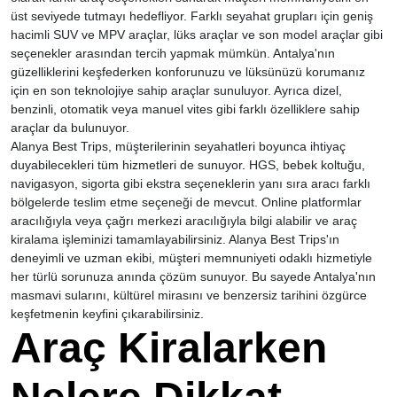
üst seviyede tutmayı hedefliyor. Farklı seyahat grupları için geniş
hacimli SUV ve MPV araçlar, lüks araçlar ve son model araçlar gibi
seçenekler arasından tercih yapmak mümkün. Antalya'nın
güzelliklerini keşfederken konforunuzu ve lüksünüzü korumanız
için en son teknolojiye sahip araçlar sunuluyor. Ayrıca dizel,
benzinli, otomatik veya manuel vites gibi farklı özelliklere sahip
araçlar da bulunuyor.
Alanya Best Trips, müşterilerinin seyahatleri boyunca ihtiyaç
duyabilecekleri tüm hizmetleri de sunuyor. HGS, bebek koltuğu,
navigasyon, sigorta gibi ekstra seçeneklerin yanı sıra aracı farklı
bölgelerde teslim etme seçeneği de mevcut. Online platformlar
aracılığıyla veya çağrı merkezi aracılığıyla bilgi alabilir ve araç
kiralama işleminizi tamamlayabilirsiniz. Alanya Best Trips'ın
deneyimli ve uzman ekibi, müşteri memnuniyeti odaklı hizmetiyle
her türlü sorunuza anında çözüm sunuyor. Bu sayede Antalya'nın
masmavi sularını, kültürel mirasını ve benzersiz tarihini özgürce
keşfetmenin keyfini çıkarabilirsiniz.
Araç Kiralarken