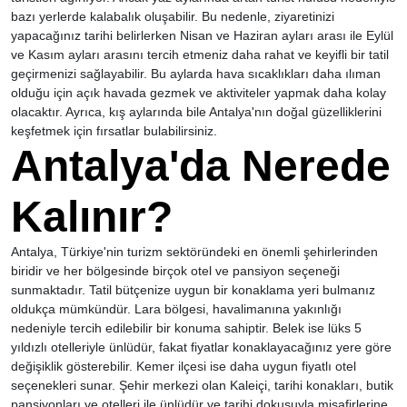
bazı yerlerde kalabalık oluşabilir. Bu nedenle, ziyaretinizi
yapacağınız tarihi belirlerken Nisan ve Haziran ayları arası ile Eylül
ve Kasım ayları arasını tercih etmeniz daha rahat ve keyifli bir tatil
geçirmenizi sağlayabilir. Bu aylarda hava sıcaklıkları daha ılıman
olduğu için açık havada gezmek ve aktiviteler yapmak daha kolay
olacaktır. Ayrıca, kış aylarında bile Antalya'nın doğal güzelliklerini
keşfetmek için fırsatlar bulabilirsiniz.
Antalya'da Nerede
Kalınır?
Antalya, Türkiye'nin turizm sektöründeki en önemli şehirlerinden
biridir ve her bölgesinde birçok otel ve pansiyon seçeneği
sunmaktadır. Tatil bütçenize uygun bir konaklama yeri bulmanız
oldukça mümkündür. Lara bölgesi, havalimanına yakınlığı
nedeniyle tercih edilebilir bir konuma sahiptir. Belek ise lüks 5
yıldızlı otelleriyle ünlüdür, fakat fiyatlar konaklayacağınız yere göre
değişiklik gösterebilir. Kemer ilçesi ise daha uygun fiyatlı otel
seçenekleri sunar. Şehir merkezi olan Kaleiçi, tarihi konakları, butik
pansiyonları ve otelleri ile ünlüdür ve tarihi dokusuyla misafirlerine