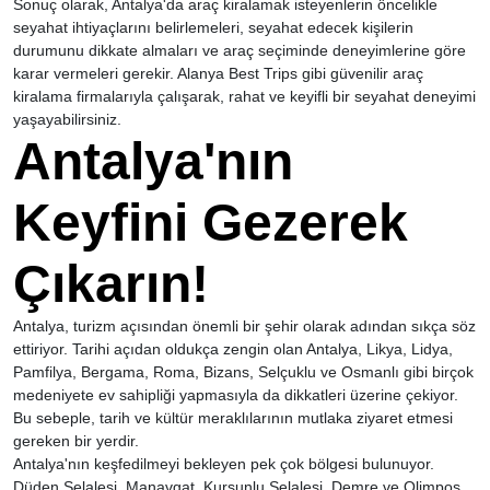
Sonuç olarak, Antalya'da araç kiralamak isteyenlerin öncelikle
seyahat ihtiyaçlarını belirlemeleri, seyahat edecek kişilerin
durumunu dikkate almaları ve araç seçiminde deneyimlerine göre
karar vermeleri gerekir. Alanya Best Trips gibi güvenilir araç
kiralama firmalarıyla çalışarak, rahat ve keyifli bir seyahat deneyimi
yaşayabilirsiniz.
Antalya'nın
Keyfini Gezerek
Çıkarın!
Antalya, turizm açısından önemli bir şehir olarak adından sıkça söz
ettiriyor. Tarihi açıdan oldukça zengin olan Antalya, Likya, Lidya,
Pamfilya, Bergama, Roma, Bizans, Selçuklu ve Osmanlı gibi birçok
medeniyete ev sahipliği yapmasıyla da dikkatleri üzerine çekiyor.
Bu sebeple, tarih ve kültür meraklılarının mutlaka ziyaret etmesi
gereken bir yerdir.
Antalya'nın keşfedilmeyi bekleyen pek çok bölgesi bulunuyor.
Düden Şelalesi, Manavgat, Kurşunlu Şelalesi, Demre ve Olimpos