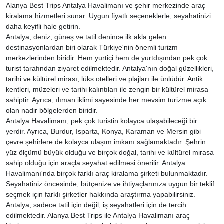
Alanya Best Trips Antalya Havalimanı ve şehir merkezinde araç
kiralama hizmetleri sunar. Uygun fiyatlı seçeneklerle, seyahatinizi
daha keyifli hale getirin.
Antalya, deniz, güneş ve tatil denince ilk akla gelen
destinasyonlardan biri olarak Türkiye'nin önemli turizm
merkezlerinden biridir. Hem yurtiçi hem de yurtdışından pek çok
turist tarafından ziyaret edilmektedir. Antalya'nın doğal güzellikleri,
tarihi ve kültürel mirası, lüks otelleri ve plajları ile ünlüdür. Antik
kentleri, müzeleri ve tarihi kalıntıları ile zengin bir kültürel mirasa
sahiptir. Ayrıca, ılıman iklimi sayesinde her mevsim turizme açık
olan nadir bölgelerden biridir.
Antalya Havalimanı, pek çok turistin kolayca ulaşabileceği bir
yerdir. Ayrıca, Burdur, Isparta, Konya, Karaman ve Mersin gibi
çevre şehirlere de kolayca ulaşım imkanı sağlamaktadır. Şehrin
yüz ölçümü büyük olduğu ve birçok doğal, tarihi ve kültürel mirasa
sahip olduğu için araçla seyahat edilmesi önerilir. Antalya
Havalimanı'nda birçok farklı araç kiralama şirketi bulunmaktadır.
Seyahatiniz öncesinde, bütçenize ve ihtiyaçlarınıza uygun bir teklif
seçmek için farklı şirketler hakkında araştırma yapabilirsiniz.
Antalya, sadece tatil için değil, iş seyahatleri için de tercih
edilmektedir. Alanya Best Trips ile Antalya Havalimanı araç