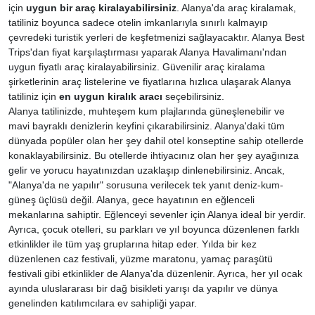
için
uygun bir araç kiralayabilirsiniz
. Alanya'da araç kiralamak,
tatiliniz boyunca sadece otelin imkanlarıyla sınırlı kalmayıp
çevredeki turistik yerleri de keşfetmenizi sağlayacaktır. Alanya Best
Trips'dan fiyat karşılaştırması yaparak Alanya Havalimanı'ndan
uygun fiyatlı araç kiralayabilirsiniz. Güvenilir araç kiralama
şirketlerinin araç listelerine ve fiyatlarına hızlıca ulaşarak Alanya
tatiliniz için
en uygun kiralık aracı
seçebilirsiniz.
Alanya tatilinizde, muhteşem kum plajlarında güneşlenebilir ve
mavi bayraklı denizlerin keyfini çıkarabilirsiniz. Alanya'daki tüm
dünyada popüler olan her şey dahil otel konseptine sahip otellerde
konaklayabilirsiniz. Bu otellerde ihtiyacınız olan her şey ayağınıza
gelir ve yorucu hayatınızdan uzaklaşıp dinlenebilirsiniz. Ancak,
"Alanya'da ne yapılır" sorusuna verilecek tek yanıt deniz-kum-
güneş üçlüsü değil. Alanya, gece hayatının en eğlenceli
mekanlarına sahiptir. Eğlenceyi sevenler için Alanya ideal bir yerdir.
Ayrıca, çocuk otelleri, su parkları ve yıl boyunca düzenlenen farklı
etkinlikler ile tüm yaş gruplarına hitap eder. Yılda bir kez
düzenlenen caz festivali, yüzme maratonu, yamaç paraşütü
festivali gibi etkinlikler de Alanya'da düzenlenir. Ayrıca, her yıl ocak
ayında uluslararası bir dağ bisikleti yarışı da yapılır ve dünya
genelinden katılımcılara ev sahipliği yapar.