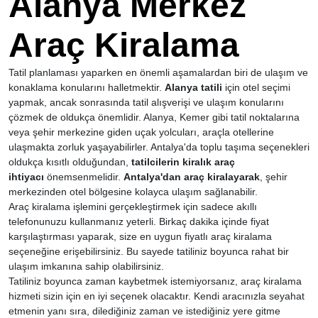
Alanya Merkez
Araç Kiralama
Tatil planlaması yaparken en önemli aşamalardan biri de ulaşım ve
konaklama konularını halletmektir.
Alanya tatili
için otel seçimi
yapmak, ancak sonrasında tatil alışverişi ve ulaşım konularını
çözmek de oldukça önemlidir. Alanya, Kemer gibi tatil noktalarına
veya şehir merkezine giden uçak yolcuları, araçla otellerine
ulaşmakta zorluk yaşayabilirler. Antalya'da toplu taşıma seçenekleri
oldukça kısıtlı olduğundan,
tatilcilerin kiralık araç
ihtiyacı
önemsenmelidir.
Antalya'dan araç kiralayarak
, şehir
merkezinden otel bölgesine kolayca ulaşım sağlanabilir.
Araç kiralama işlemini gerçekleştirmek için sadece akıllı
telefonunuzu kullanmanız yeterli. Birkaç dakika içinde fiyat
karşılaştırması yaparak, size en uygun fiyatlı araç kiralama
seçeneğine erişebilirsiniz. Bu sayede tatiliniz boyunca rahat bir
ulaşım imkanına sahip olabilirsiniz.
Tatiliniz boyunca zaman kaybetmek istemiyorsanız, araç kiralama
hizmeti sizin için en iyi seçenek olacaktır. Kendi aracınızla seyahat
etmenin yanı sıra, dilediğiniz zaman ve istediğiniz yere gitme