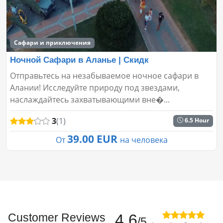
Сафари и приключения
Ночной Сафари в Аланье | Скидк
Отправьтесь на незабываемое ночное сафари в
Алании! Исследуйте природу под звездами,
наслаждайтесь захватывающими вне�...
3
(1)
6.5 Hour
39.00 EUR
От
на человека
Customer Reviews
4.6
/5