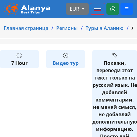
EUR
Главная страница
Регионы
Туры в Аланию
Ал
7 Hour
Видео тур
Покажи,
переведи этот
текст только на
русский язык. Не
добавляй
комментарии,
не меняй смысл,
не добавляй
дополнительную
информацию.
Просто дай