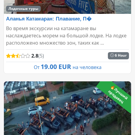
Лодочные туры
Аланья Катамаран: Плавание, П�
Во время экскурсии на катамаране вы
наслаждаетесь морем на большой лодке. На лодке
расположено множество зон, таких как ...
2.8
(5)
6 Hour
19.00 EUR
От
на человека
🔥
Л
ч
ш
и
й
р
о
д
а
в
е
у
п
ц