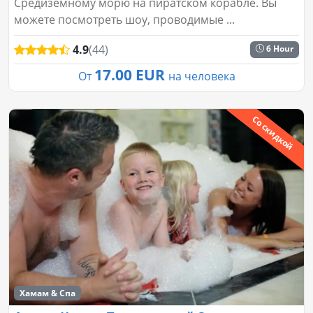
Средиземному морю на пиратском корабле. Вы
можете посмотреть шоу, проводимые ...
4.9
(44)
6 Hour
17.00 EUR
От
на человека
Со скидкой
Хамам & Спа