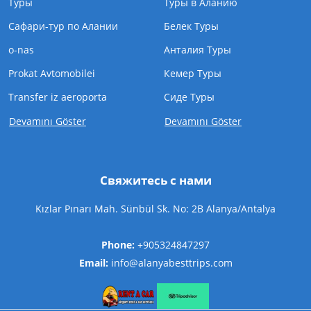
Туры
Туры в Аланию
Сафари-тур по Алании
Белек Туры
o-nas
Анталия Туры
Prokat Avtomobilei
Кемер Туры
Transfer iz aeroporta
Cиде Туры
Devamını Göster
Devamını Göster
Свяжитесь с нами
Kızlar Pınarı Mah. Sünbül Sk. No: 2B Alanya/Antalya
Phone:
+905324847297
Email:
info@alanyabesttrips.com