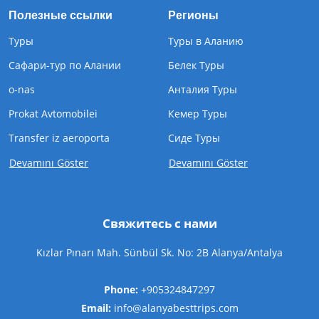
Полезные ссылки
Регионы
Туры
Туры в Аланию
Сафари-тур по Алании
Белек Туры
o-nas
Анталия Туры
Prokat Avtomobilei
Кемер Туры
Transfer iz aeroporta
Cиде Туры
Devamını Göster
Devamını Göster
Свяжитесь с нами
Kızlar Pınarı Mah. Sünbül Sk. No: 2B Alanya/Antalya
Phone:
+905324847297
Email:
info@alanyabesttrips.com