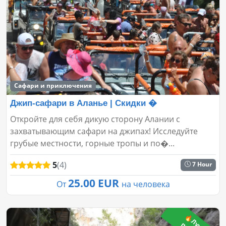
Сафари и приключения
Джип-сафари в Аланье | Скидки �
Откройте для себя дикую сторону Алании с
захватывающим сафари на джипах! Исследуйте
грубые местности, горные тропы и по�...
5
(4)
7 Hour
25.00 EUR
От
на человека