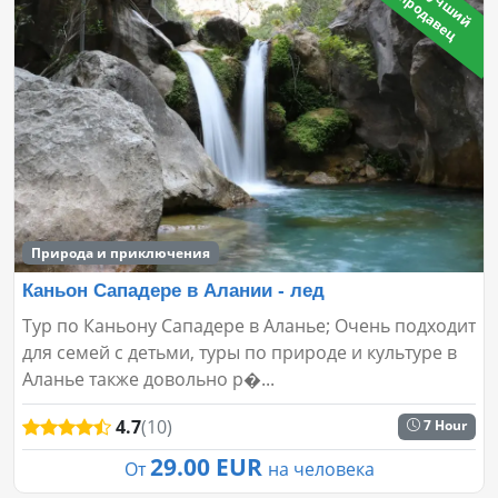
🔥
Л
ч
ш
и
й
р
о
д
а
в
е
у
п
ц
Природа и приключения
Каньон Сападере в Алании - лед
Тур по Каньону Сападере в Аланье; Очень подходит
для семей с детьми, туры по природе и культуре в
Аланье также довольно р�...
4.7
(10)
7 Hour
29.00 EUR
От
на человека