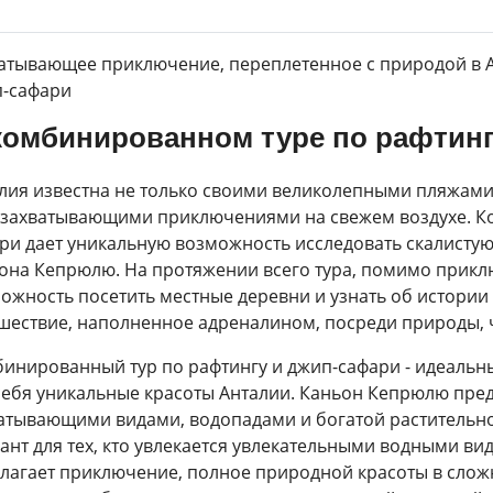
атывающее приключение, переплетенное с природой в А
-сафари
комбинированном туре по рафтинг
лия известна не только своими великолепными пляжам
 захватывающими приключениями на свежем воздухе. К
ри дает уникальную возможность исследовать скалистую
она Кепрюлю. На протяжении всего тура, помимо приклю
ожность посетить местные деревни и узнать об истории
шествие, наполненное адреналином, посреди природы, 
инированный тур по рафтингу и джип-сафари - идеальн
себя уникальные красоты Анталии. Каньон Кепрюлю пре
атывающими видами, водопадами и богатой растительно
ант для тех, кто увлекается увлекательными водными ви
лагает приключение, полное природной красоты в сложн