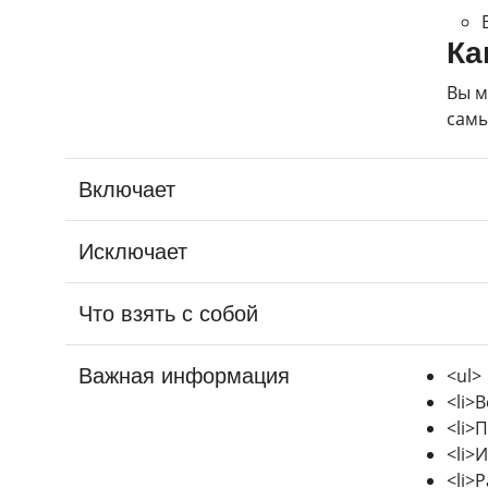
Ка
Вы м
самы
Включает
Исключает
Что взять с собой
Важная информация
<ul>
<li>В
<li>
<li>
<li>