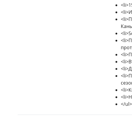
<li>
<li>
<li>
Кань
<li>
<li>
прот
<li>
<li>
<li>
<li>
сезо
<li>
<li>
</ul>