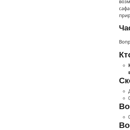
возм
сафа
прир
Ча
Вопр
Кт
Ск
Во
Во