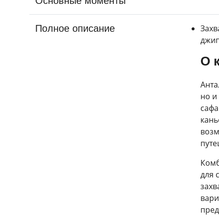
Основные моменты
Полное описание
Захв
джип
О 
Анта
но и
сафа
кань
возм
путе
Комб
для 
захв
вари
пред