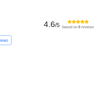
4.6
/5
based on
0
reviews
iews