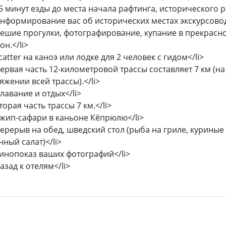
15 минут езды до места начала рафтинга, исторического р
Информирование вас об исторических местах экскурсовод
Пешие прогулки, фотографирование, купание в прекрас
он.</li>
Scatter на каноэ или лодке для 2 человек с гидом</li>
Первая часть 12-километровой трассы составляет 7 км (н
яжении всей трассы).</li>
Плавание и отдых</li>
Вторая часть трассы 7 км.</li>
Джип-сафари в каньоне Кёпрюлю</li>
Перерыв на обед, шведский стол (рыба на гриле, куриные
нный салат)</li>
Кинопоказ ваших фотографий</li>
Назад к отелям</li>