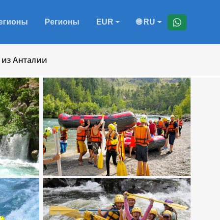
егионы
Регионы
EUR
🌐 RU
 из Анталии