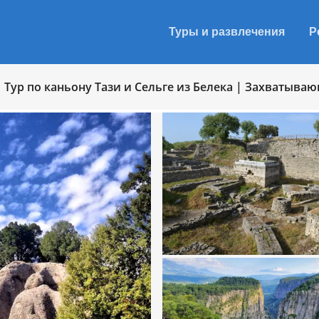
Туры и развлечения
Р
Тур по каньону Тази и Сельге из Белека | Захватыв