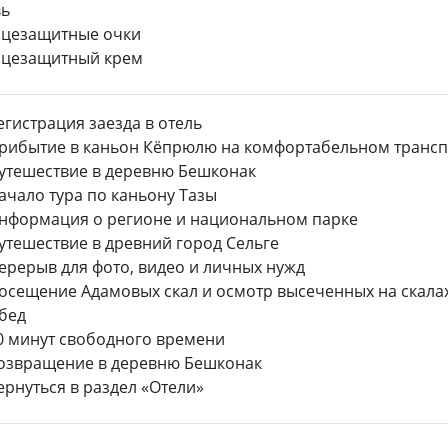
вь
цезащитные очки
нцезащитный крем
егистрация заезда в отель
рибытие в каньон Кёпрюлю на комфортабельном трансп
Путешествие в деревню Бешконак
ачало тура по каньону Тазы
нформация о регионе и национальном парке
Путешествие в древний город Сельге
ерерыв для фото, видео и личных нужд
осещение Адамовых скал и осмотр высеченных на скала
бед
 минут свободного времени
Возвращение в деревню Бешконак
ернуться в раздел «Отели»