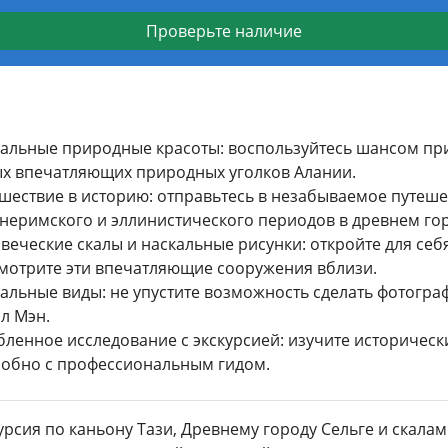
Проверьте наличие
альные природные красоты: воспользуйтесь шансом прик
х впечатляющих природных уголков Алании.
шествие в историю: отправьтесь в незабываемое путеше
неримского и эллинистического периодов в древнем гор
веческие скалы и наскальные рисунки: откройте для се
мотрите эти впечатляющие сооружения вблизи.
альные виды: не упустите возможность сделать фотогра
ал Мэн.
бленное исследование с экскурсией: изучите историчес
обно с профессиональным гидом.
урсия по каньону Тази, Древнему городу Сельге и скала