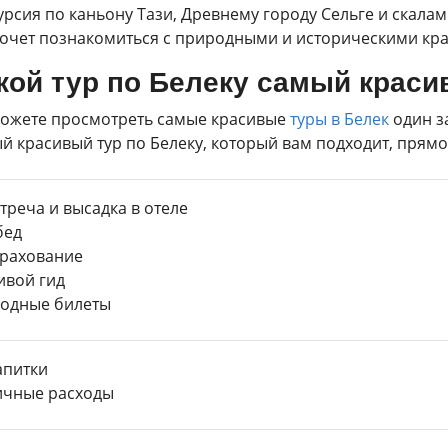
урсия по каньону Тази, Древнему городу Сельге и скалам 
хочет познакомиться с природными и историческими кр
кой тур по Белеку самый крас
ожете просмотреть самые красивые
туры в Белек
один за
й красивый тур по Белеку, который вам подходит, прямо 
треча и высадка в отеле
ед
рахование
вой гид
одные билеты
питки
чные расходы