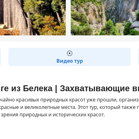
Видео тур
ьге из Белека | Захватывающие 
ычайно красивых природных красот уже прошли, организу
асные и великолепные места. Этот тур, который также п
и зрения природных и исторических красот.