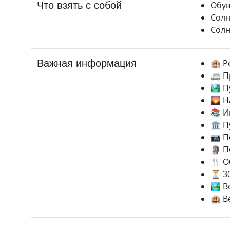
Что взять с собой
Обу
Солн
Сол
Важная информация
🏨 Р
🚐 П
🏞️ 
🌄 Н
📚 И
🏛️ 
📷 П
🗿 П
🍴 О
⏳ 30
🏞️ 
🏨 В