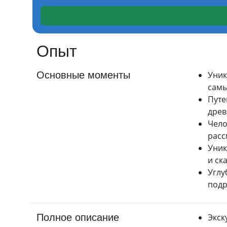
Опыт
Основные моменты
Уник
самы
Путе
древ
Чело
расс
Уник
и ск
Углу
подр
Полное описание
Экск