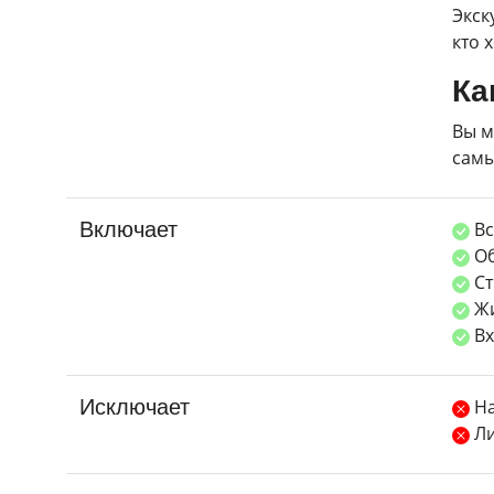
Экск
кто 
Ка
Вы м
самы
Включает
Вс
Об
Ст
Жи
Вх
Исключает
На
Ли