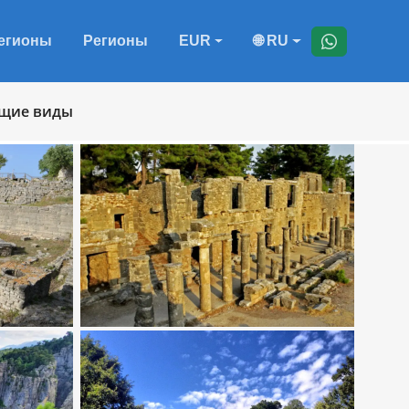
егионы
Регионы
EUR
🌐 RU
ающие виды