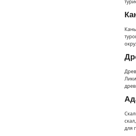
тури
Ка
Кань
туро
окру
Др
Древ
Лики
древ
Ад
Скал
скал
для 