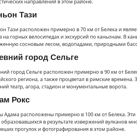
стических направлений в этом районе.
ньон Тази
он Тази расположен примерно в 70 км от Белека и явля
в на горных велосипедах и экскурсий по каньонам. В ка
женную сосновым лесом, водопадами, природными басс
евний город Сельге
ний город Сельге расположен примерно в 90 км от Беле
йского региона, а также процветал в римские времена. З
ний театр, агора, стадион и монументальные ворота.
ам Рокс
ы Адама расположены примерно в 100 км от Белека. Эти
, образовавшихся в результате извержений вулканов мно
пеших прогулок и фотографирования в этом районе.