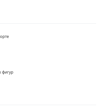
орте
х фигур