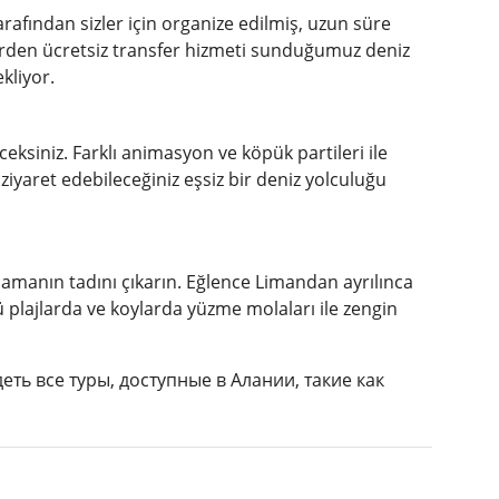
afından sizler için organize edilmiş, uzun süre
lerden ücretsiz transfer hizmeti sunduğumuz deniz
kliyor.
ksiniz. Farklı animasyon ve köpük partileri ile
 ziyaret edebileceğiniz eşsiz bir deniz yolculuğu
manın tadını çıkarın. Eğlence Limandan ayrılınca
 plajlarda ve koylarda yüzme molaları ile zengin
деть все туры, доступные в Алании, такие как