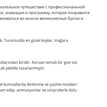
влекательное путешествие с профессиональной
ки, анимации и программу, которая понравится
ливаться во многих великолепных бухтах и ​​
ık. Turumuzda en güzel koylar, mağara
larından biridir. Korsan temalı bir gezi sizi
cak şekilde tasarlanmıştır.
üzel kumsallarda dinlenme ve yüzme molaları
evam edip, animasyonlar ve sürprizlerle dolu