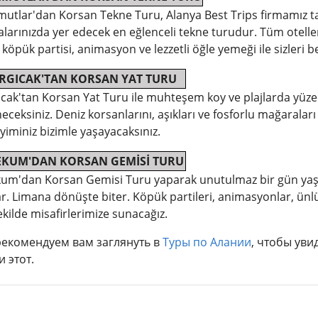
utlar'dan Korsan Tekne Turu, Alanya Best Trips firmamız tar
zalarınızda yer edecek en eğlenceli tekne turudur. Tüm otel
 köpük partisi, animasyon ve lezzetli öğle yemeği ile sizleri be
RGICAK'TAN KORSAN YAT TURU
cak'tan Korsan Yat Turu ile muhteşem koy ve plajlarda yüzece
eceksiniz. Deniz korsanlarını, aşıkları ve fosforlu mağaraları
iminiz bizimle yaşayacaksınız.
EKUM'DAN KORSAN GEMİSİ TURU
kum'dan Korsan Gemisi Turu yaparak unutulmaz bir gün yaşa
r. Limana dönüşte biter. Köpük partileri, animasyonlar, ünlü
ekilde misafirlerimize sunacağız.
екомендуем вам заглянуть в
Туры по Алании
, чтобы уви
и этот.