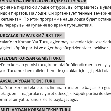
КУРСИЯ НА ПИРАТСКОЙ ЛОДКЕ ОТ ТУРКОВ
урсия на пиратской лодке от турок, вы отправитесь в у
ндой пиратов. На лодке; Он организует пенные вечерин
 сегментам. По этой программе наша лодка будет останав
ть перерывы на купание во время путешествия.
URCALAR ПИРАТСКИЙ ЯХТ-ТУР
calar'dan Korsan Yat Turu, eğlenmeyi sevenler için tasarlad
üşleri, köpük partisi ve diğer hoş sürprizler sizleri bekliyor.
STEL'DEN KORSAN GEMİSİ TURU
l'den korsan gemisi turu, kendinizi ödüllendirmenin en iyi yol
yor. Turumuz hem aileler hem de çocuklar için ilgi çekici ola
AVSALLAR'DAN TEKNE TURU
lar'dan korsan tekne turu, limana transfer ile başlar. En g
ek, gizemli mağaraları ziyaret edeceğiz. Köpük partisi ile d
mmel bir yat turunu sizlerle paylaşacağız.
MUTLAR'DAN KORSAN TEKNE TURU