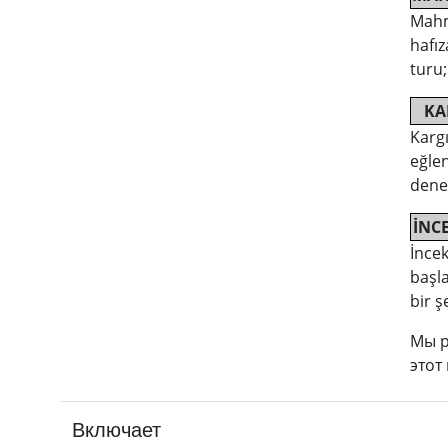
Mahm
hafı
turu;
KA
Kargı
eğlen
deney
İNC
İnce
başla
bir ş
Мы р
этот 
Включает