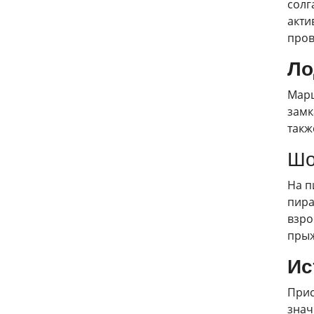
солг
акти
пров
Ло
Марш
замк
такж
Шо
На п
пира
взро
прыж
Ис
Прис
знач