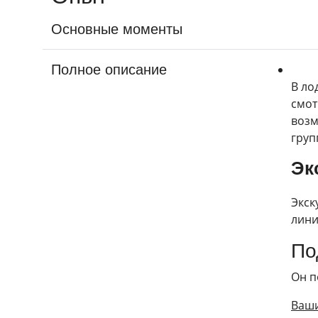
Основные моменты
Полное описание
В ло
смот
возм
груп
Эк
Экск
лини
По
Он п
Ваши