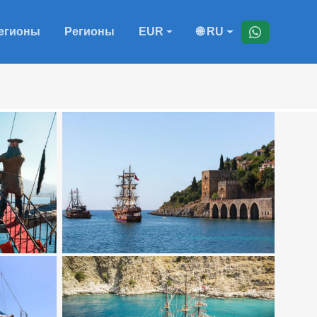
егионы
Регионы
EUR
🌐 RU