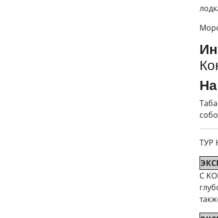
лодк
Морс
Ин
Ко
На
Таба
собо
ТУР
ЭКС
С KO
глуб
такж