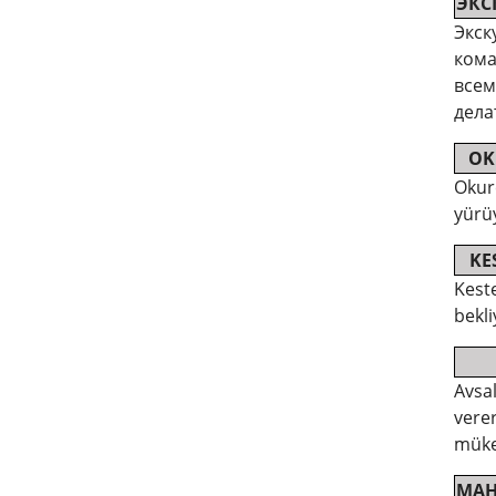
ЭКС
Экск
кома
всем
дела
OK
Okur
yürüy
KE
Keste
bekli
Avsal
verer
müke
MAH