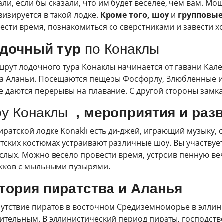
али, если бы сказали, что им будет веселее, чем вам. 
визируется в такой лодке.
Кроме того, шоу
и
групповые
ести время, познакомиться со сверстниками и завести х
дочный тур
по Конаклы
рут лодочного тура Конаклы начинается от гавани Кале
а Аланьи. Посещаются пещеры Фосфорлу, Влюбленные и 
е даются перерывы на плавание. С другой стороны зам
у Конаклы
, мероприятия и раз
иратской лодке Konaklı есть ди-джей, играющий музыку
тских костюмах устраивают различные шоу. Вы участвует
слых. Можно весело провести время, устроив пенную ве
ков с мыльными пузырями.
тория пиратства и
Аланья
утствие пиратов в восточном Средиземноморье в эллин
ительным. В эллинистический период пираты, господст